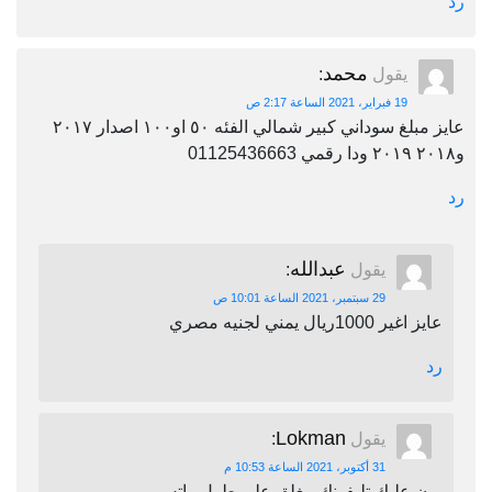
رد
محمد
يقول
:
19 فبراير، 2021 الساعة 2:17 ص
عايز مبلغ سوداني كبير شمالي الفئه ٥٠ او١٠٠ اصدار ٢٠١٧
و٢٠١٨ ٢٠١٩ ودا رقمي 01125436663
رد
عبدالله
يقول
:
29 سبتمبر، 2021 الساعة 10:01 ص
عايز اغير 1000ريال يمني لجنيه مصري
رد
Lokman
يقول
:
31 أكتوبر، 2021 الساعة 10:53 م
برن عليك تليفونك مغلق على طول واتس