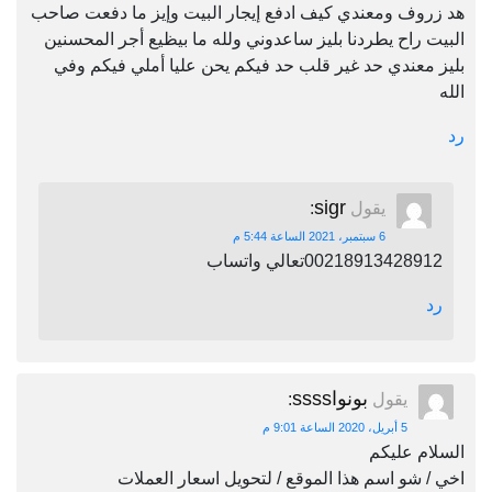
هد زروف ومعندي كيف ادفع إيجار البيت وإيز ما دفعت صاحب
البيت راح يطردنا بليز ساعدوني ولله ما بيظيع أجر المحسنين
بليز معندي حد غير قلب حد فيكم يحن عليا أملي فيكم وفي
الله
رد
sigr
يقول
:
6 سبتمبر، 2021 الساعة 5:44 م
00218913428912تعالي واتساب
رد
بونواssss
يقول
:
5 أبريل، 2020 الساعة 9:01 م
السلام عليكم
اخي / شو اسم هذا الموقع / لتحويل اسعار العملات