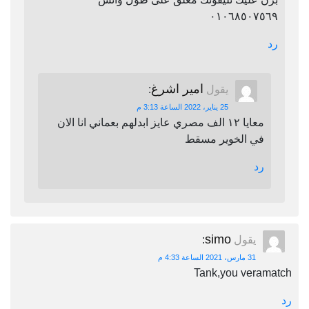
٠١٠٦٨٥٠٧٥٦٩
رد
امير اشرغ
يقول
:
25 يناير، 2022 الساعة 3:13 م
معايا ١٢ الف مصري عايز ابدلهم بعماني انا الان
في الخوير مسقط
رد
simo
يقول
:
31 مارس، 2021 الساعة 4:33 م
Tank,you veramatch
رد