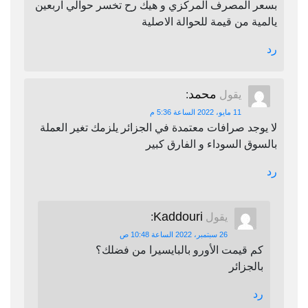
بسعر المصرف المركزي و هيك رح تخسر حوالي اربعين
يالمية من قيمة للحوالة الاصلية
رد
محمد
يقول
:
11 مايو، 2022 الساعة 5:36 م
لا يوجد صرافات معتمدة في الجزائر يلزمك تغير العملة
بالسوق السوداء و الفارق كبير
رد
Kaddouri
يقول
:
26 سبتمبر، 2022 الساعة 10:48 ص
كم قيمت الأورو بالبايسيرا من فضلك؟
بالجزائر
رد