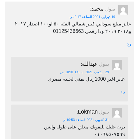
محمد
يقول
:
19 فبراير، 2021 الساعة 2:17 ص
عايز مبلغ سوداني كبير شمالي الفئه ٥٠ او١٠٠ اصدار ٢٠١٧
و٢٠١٨ ٢٠١٩ ودا رقمي 01125436663
رد
عبدالله
يقول
:
29 سبتمبر، 2021 الساعة 10:01 ص
عايز اغير 1000ريال يمني لجنيه مصري
رد
Lokman
يقول
:
31 أكتوبر، 2021 الساعة 10:53 م
برن عليك تليفونك مغلق على طول واتس
٠١٠٦٨٥٠٧٥٦٩