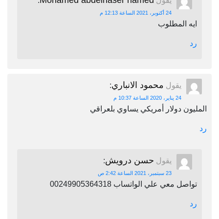
Mohamed abdelnaser hamed
يقول
:
24 أكتوبر، 2021 الساعة 12:13 م
ايه المطلوب
رد
محمود الانباري
يقول
:
24 يناير، 2020 الساعة 10:37 م
المليون دولار أمريكي يساوي بلعراقي
رد
حسن درويش
يقول
:
23 سبتمبر، 2021 الساعة 2:42 ص
تواصل معي علي الواتساب 00249905364318
رد