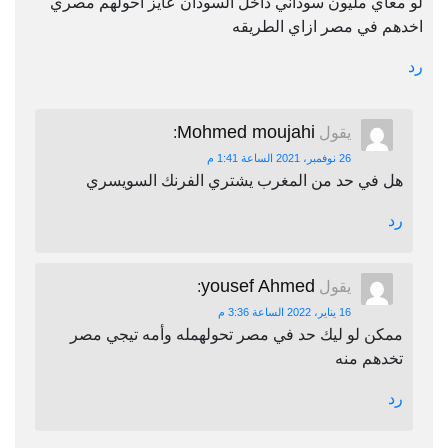
لو معاي مليون سوداني داخل السودان عايز احولهم مصري
اخدهم في مصر ازاي الطريقه
رد
Mohmed moujahi
يقول
:
26 نوفمبر، 2021 الساعة 1:41 م
هل في حد من المغرب يشتري الفرنك السويسري
رد
yousef Ahmed
يقول
:
16 يناير، 2022 الساعة 3:36 م
ممكن لو ليك حد في مصر تحولهمله وأمه تيجي مصر
تخدهم منه
رد