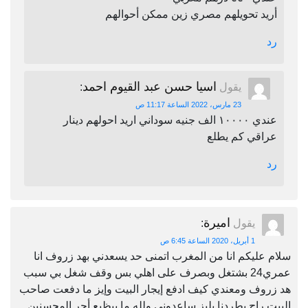
أريد تحويلهم مصري زين ممكن أحوالهم
رد
اسيا حسن عبد القيوم احمد
يقول
:
23 مارس، 2022 الساعة 11:17 ص
عندي ١٠٠٠٠ الف جنيه سوداني اريد احولهم دينار
عراقي كم يطلع
رد
اميرة
يقول
:
1 أبريل، 2020 الساعة 6:45 ص
سلام عليكم انا من المغرب اتمنى حد يسعدني بهد زروف انا
عمري24 بشتغل وبصرف على اهلي بس وقف شغل بي سبب
هد زروف ومعندي كيف ادفع إيجار البيت وإيز ما دفعت صاحب
البيت راح يطردنا بليز ساعدوني ولله ما بيظيع أجر المحسنين