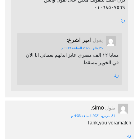
٠١٠٦٨٥٠٧٥٦٩
رد
امير اشرغ
يقول
:
25 يناير، 2022 الساعة 3:13 م
معايا ١٢ الف مصري عايز ابدلهم بعماني انا الان
في الخوير مسقط
رد
simo
يقول
:
31 مارس، 2021 الساعة 4:33 م
Tank,you veramatch
رد