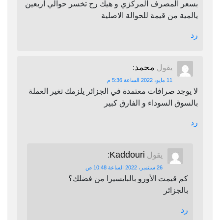
بسعر المصرف المركزي و هيك رح تخسر حوالي اربعين
يالمية من قيمة للحوالة الاصلية
رد
محمد
يقول
:
11 مايو، 2022 الساعة 5:36 م
لا يوجد صرافات معتمدة في الجزائر يلزمك تغير العملة
بالسوق السوداء و الفارق كبير
رد
Kaddouri
يقول
:
26 سبتمبر، 2022 الساعة 10:48 ص
كم قيمت الأورو بالبايسيرا من فضلك؟
بالجزائر
رد