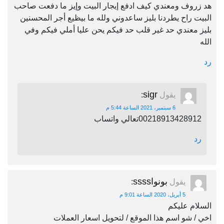
هد زروف ومعندي كيف ادفع إيجار البيت وإيز ما دفعت صاحب
البيت راح يطردنا بليز ساعدوني ولله ما بيظيع أجر المحسنين
بليز معندي حد غير قلب حد فيكم يحن عليا أملي فيكم وفي
الله
رد
sigr
يقول
:
6 سبتمبر، 2021 الساعة 5:44 م
00218913428912تعالي واتساب
رد
بونواssss
يقول
:
5 أبريل، 2020 الساعة 9:01 م
السلام عليكم
اخي / شو اسم هذا الموقع / لتحويل اسعار العملات