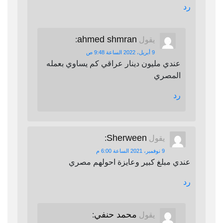
رد
ahmed shmran
يقول
:
9 أبريل، 2022 الساعة 9:48 ص
عندي مليون دينار عراقي كم يساوي بعمله
المصري
رد
Sherween
يقول
:
9 نوفمبر، 2021 الساعة 6:00 م
عندي مبلغ كبير وعايزة احولهم مصري
رد
محمد حنفي
يقول
: