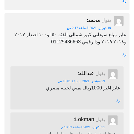
رد
محمد
يقول
:
19 فبراير، 2021 الساعة 2:17 ص
عايز مبلغ سوداني كبير شمالي الفئه ٥٠ او١٠٠ اصدار ٢٠١٧
و٢٠١٨ ٢٠١٩ ودا رقمي 01125436663
رد
عبدالله
يقول
:
29 سبتمبر، 2021 الساعة 10:01 ص
عايز اغير 1000ريال يمني لجنيه مصري
رد
Lokman
يقول
:
31 أكتوبر، 2021 الساعة 10:53 م
برن عليك تليفونك مغلق على طول واتس