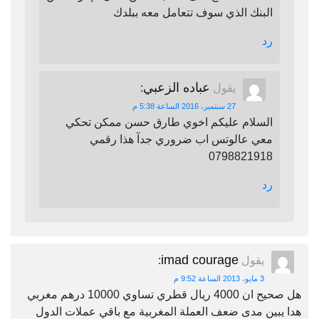
البنك الذي سوف تتعامل معه ببلدك
رد
عباده الزعبي
يقول
:
27 سبتمبر، 2016 الساعة 5:38 م
السلام عليكم اخوي طارق حسن ممكن تحكي
معي عالوتس اب ضروري جدآ هذا رقمي
0798821918
رد
imad courage
يقول
:
3 مايو، 2013 الساعة 9:52 م
هل صحيح ان 4000 ريال قطري تساوي 10000 درهم مغربي
هدا يبين مدى ضعف العملة المغربية مع باقي عملات الدول