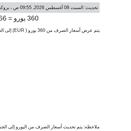
تحديث: السبت 08 أغسطس 2026, 09:55 ص ، بروكسل - السبت 08 أغسطس 2026, 10:55 ص ، القاهرة
360 يورو = 20,625.66 جنيه مصري
يتم عرض أسعار الصرف من 360 يورو ( EUR) إلى الجنيه المصري ( EGP) وفقا لأحدث أسعار الصرف.
ملاحظه: يتم تحديث أسعار الصرف من اليورو إلى الجني