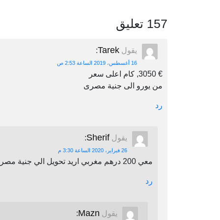
157 تعليق
Tarek
يقول
:
16 أغسطس، 2019 الساعة 2:53 ص
€ 3050, كام اعلى سعر
من يورو الى جنية مصرى
رد
Sherif
يقول
:
26 فبراير، 2020 الساعة 3:30 م
معي 200 درهم مغربي اريد تحويل الي جنية مصري اين يمكنني أن احول
رد
Mazn
يقول
: