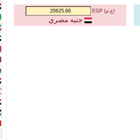
(ج.م) EGP
جنيه مصري