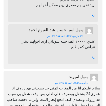
أريد تحويلهم مصري زين ممكن أحوالهم
رد
اسيا حسن عبد القيوم احمد
يقول
:
23 مارس، 2022 الساعة 11:17 ص
عندي ١٠٠٠٠ الف جنيه سوداني اريد احولهم دينار
عراقي كم يطلع
رد
اميرة
يقول
:
1 أبريل، 2020 الساعة 6:45 ص
سلام عليكم انا من المغرب اتمنى حد يسعدني بهد زروف انا
عمري24 بشتغل وبصرف على اهلي بس وقف شغل بي سبب
هد زروف ومعندي كيف ادفع إيجار البيت وإيز ما دفعت صاحب
البيت راح يطردنا بليز ساعدوني ولله ما بيظيع أجر المحسنين