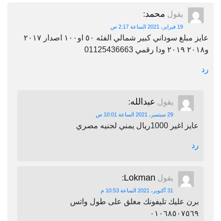
محمد
يقول
:
19 فبراير، 2021 الساعة 2:17 ص
عايز مبلغ سوداني كبير شمالي الفئه ٥٠ او١٠٠ اصدار ٢٠١٧
و٢٠١٨ ٢٠١٩ ودا رقمي 01125436663
رد
عبدالله
يقول
:
29 سبتمبر، 2021 الساعة 10:01 ص
عايز اغير 1000ريال يمني لجنيه مصري
رد
Lokman
يقول
:
31 أكتوبر، 2021 الساعة 10:53 م
برن عليك تليفونك مغلق على طول واتس
٠١٠٦٨٥٠٧٥٦٩