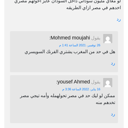
لو معاي مليون سوداني داخل السودان عايز احولهم مصري
اخدهم في مصر ازاي الطريقه
رد
Mohmed moujahi
يقول
:
26 نوفمبر، 2021 الساعة 1:41 م
هل في حد من المغرب يشتري الفرنك السويسري
رد
yousef Ahmed
يقول
:
16 يناير، 2022 الساعة 3:36 م
ممكن لو ليك حد في مصر تحولهمله وأمه تيجي مصر
تخدهم منه
رد