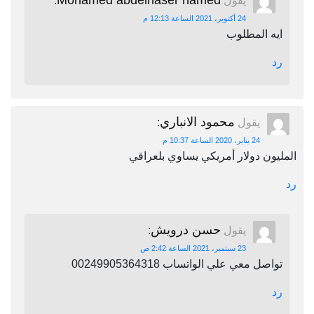
Mohamed abdelnaser hamed
يقول
:
24 أكتوبر، 2021 الساعة 12:13 م
ايه المطلوب
رد
محمود الانباري
يقول
:
24 يناير، 2020 الساعة 10:37 م
المليون دولار أمريكي يساوي بلعراقي
رد
حسن درويش
يقول
:
23 سبتمبر، 2021 الساعة 2:42 ص
تواصل معي علي الواتساب 00249905364318
رد