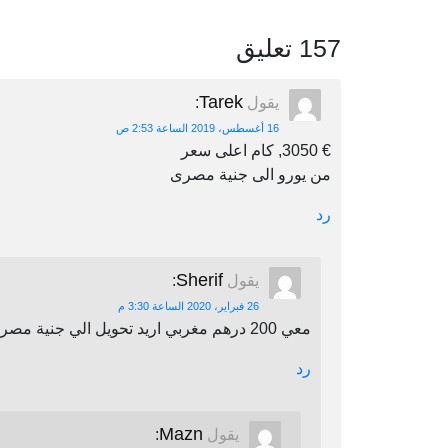
157 تعليق
Tarek
يقول
:
16 أغسطس، 2019 الساعة 2:53 ص
€ 3050, كام اعلى سعر
من يورو الى جنية مصرى
رد
Sherif
يقول
:
26 فبراير، 2020 الساعة 3:30 م
معي 200 درهم مغربي اريد تحويل الي جنية مصري اين يمكنني أن احول
رد
Mazn
يقول
: