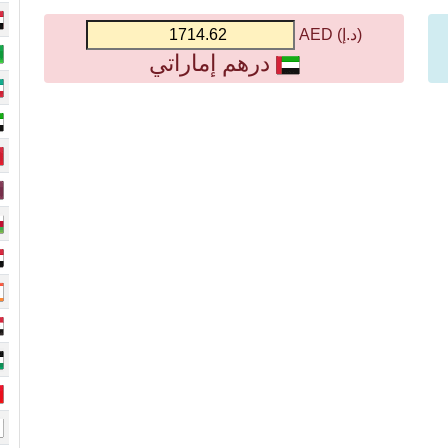
(د.إ) AED
درهم إماراتي