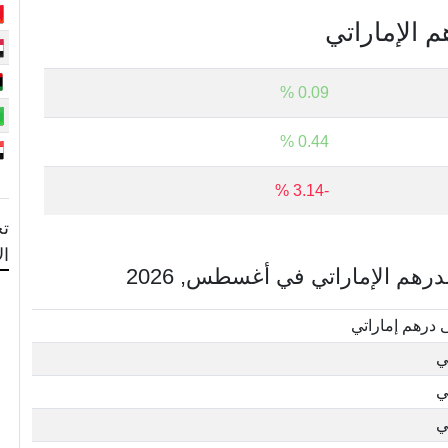
م الإماراتي
0.09 %
0.44 %
-3.14 %
تح
ال