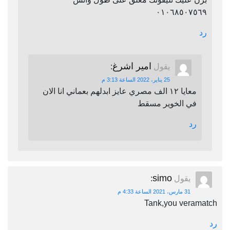
٠١٠٦٨٥٠٧٥٦٩
رد
امير اشرغ
يقول
:
25 يناير، 2022 الساعة 3:13 م
معايا ١٢ الف مصري عايز ابدلهم بعماني انا الان
في الخوير مسقط
رد
simo
يقول
:
31 مارس، 2021 الساعة 4:33 م
Tank,you veramatch
رد