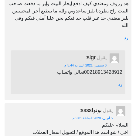
هد زروف ومعندي كيف ادفع إيجار البيت وإيز ما دفعت صاحب
البيت راح يطردنا بليز ساعدوني ولله ما بيظيع أجر المحسنين
بليز معندي حد غير قلب حد فيكم يحن عليا أملي فيكم وفي
الله
رد
sigr
يقول
:
6 سبتمبر، 2021 الساعة 5:44 م
00218913428912تعالي واتساب
رد
بونواssss
يقول
:
5 أبريل، 2020 الساعة 9:01 م
السلام عليكم
اخي / شو اسم هذا الموقع / لتحويل اسعار العملات