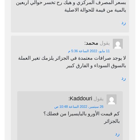
بسعر المصرف المركزي و هيك رح تخسر حوالي اربعين
يالمية من قيمة للحوالة الاصلية
رد
محمد
يقول
:
11 مايو، 2022 الساعة 5:36 م
لا يوجد صرافات معتمدة في الجزائر يلزمك تغير العملة
بالسوق السوداء و الفارق كبير
رد
Kaddouri
يقول
:
26 سبتمبر، 2022 الساعة 10:48 ص
كم قيمت الأورو بالبايسيرا من فضلك؟
بالجزائر
رد