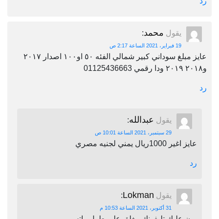
رد
محمد
يقول
:
19 فبراير، 2021 الساعة 2:17 ص
عايز مبلغ سوداني كبير شمالي الفئه ٥٠ او١٠٠ اصدار ٢٠١٧
و٢٠١٨ ٢٠١٩ ودا رقمي 01125436663
رد
عبدالله
يقول
:
29 سبتمبر، 2021 الساعة 10:01 ص
عايز اغير 1000ريال يمني لجنيه مصري
رد
Lokman
يقول
:
31 أكتوبر، 2021 الساعة 10:53 م
برن عليك تليفونك مغلق على طول واتس