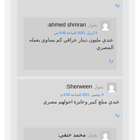
رد
ahmed shmran
يقول
:
9 أبريل، 2022 الساعة 9:48 ص
عندي مليون دينار عراقي كم يساوي بعمله
المصري
رد
Sherween
يقول
:
9 نوفمبر، 2021 الساعة 6:00 م
عندي مبلغ كبير وعايزة احولهم مصري
رد
محمد حنفي
يقول
: