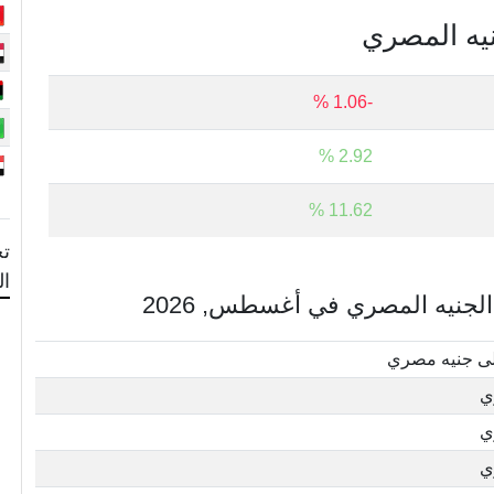
نيه المصري
-1.06 %
2.92 %
11.62 %
تح
ا