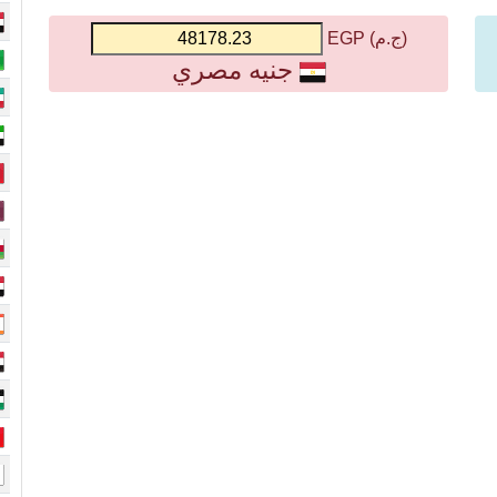
(ج.م) EGP
جنيه مصري