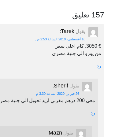
157 تعليق
Tarek
يقول
:
16 أغسطس، 2019 الساعة 2:53 ص
€ 3050, كام اعلى سعر
من يورو الى جنية مصرى
رد
Sherif
يقول
:
26 فبراير، 2020 الساعة 3:30 م
معي 200 درهم مغربي اريد تحويل الي جنية مصري اين يمكنني أن احول
رد
Mazn
يقول
: