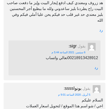
هد زروف ومعندي كيف ادفع إيجار البيت وإيز ما دفعت صاحب
البيت راح يطردنا بليز ساعدوني ولله ما بيظيع أجر المحسنين
بليز معندي حد غير قلب حد فيكم يحن عليا أملي فيكم وفي
الله
رد
sigr
يقول
:
6 سبتمبر، 2021 الساعة 5:44 م
00218913428912تعالي واتساب
رد
بونواssss
يقول
:
5 أبريل، 2020 الساعة 9:01 م
السلام عليكم
اخي / شو اسم هذا الموقع / لتحويل اسعار العملات