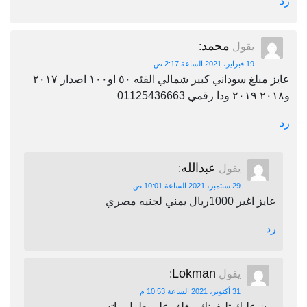
رد
محمد
يقول
:
19 فبراير، 2021 الساعة 2:17 ص
عايز مبلغ سوداني كبير شمالي الفئه ٥٠ او١٠٠ اصدار ٢٠١٧
و٢٠١٨ ٢٠١٩ ودا رقمي 01125436663
رد
عبدالله
يقول
:
29 سبتمبر، 2021 الساعة 10:01 ص
عايز اغير 1000ريال يمني لجنيه مصري
رد
Lokman
يقول
:
31 أكتوبر، 2021 الساعة 10:53 م
برن عليك تليفونك مغلق على طول واتس