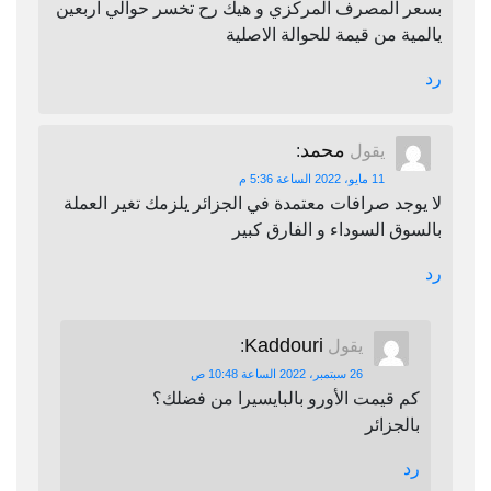
بسعر المصرف المركزي و هيك رح تخسر حوالي اربعين
يالمية من قيمة للحوالة الاصلية
رد
محمد
يقول
:
11 مايو، 2022 الساعة 5:36 م
لا يوجد صرافات معتمدة في الجزائر يلزمك تغير العملة
بالسوق السوداء و الفارق كبير
رد
Kaddouri
يقول
:
26 سبتمبر، 2022 الساعة 10:48 ص
كم قيمت الأورو بالبايسيرا من فضلك؟
بالجزائر
رد