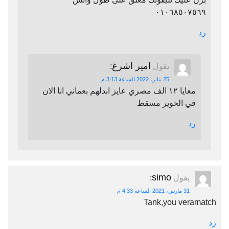
٠١٠٦٨٥٠٧٥٦٩
رد
امير اشرغ
يقول
:
25 يناير، 2022 الساعة 3:13 م
معايا ١٢ الف مصري عايز ابدلهم بعماني انا الان
في الخوير مسقط
رد
simo
يقول
:
31 مارس، 2021 الساعة 4:33 م
Tank,you veramatch
رد