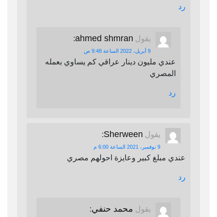
رد
ahmed shmran
يقول
:
9 أبريل، 2022 الساعة 9:48 ص
عندي مليون دينار عراقي كم يساوي بعمله
المصري
رد
Sherween
يقول
:
9 نوفمبر، 2021 الساعة 6:00 م
عندي مبلغ كبير وعايزة احولهم مصري
رد
محمد حنفي
يقول
: