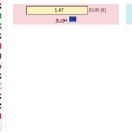
(€) EUR
يورو