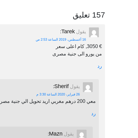
157 تعليق
Tarek
يقول
:
16 أغسطس، 2019 الساعة 2:53 ص
€ 3050, كام اعلى سعر
من يورو الى جنية مصرى
رد
Sherif
يقول
:
26 فبراير، 2020 الساعة 3:30 م
معي 200 درهم مغربي اريد تحويل الي جنية مصري اين يمكنني أن احول
رد
Mazn
يقول
: