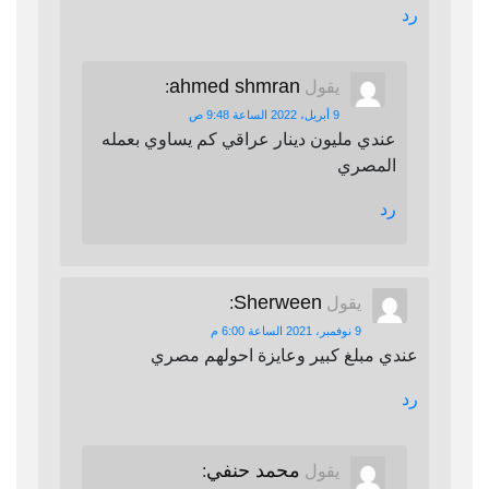
رد
ahmed shmran
يقول
:
9 أبريل، 2022 الساعة 9:48 ص
عندي مليون دينار عراقي كم يساوي بعمله
المصري
رد
Sherween
يقول
:
9 نوفمبر، 2021 الساعة 6:00 م
عندي مبلغ كبير وعايزة احولهم مصري
رد
محمد حنفي
يقول
: