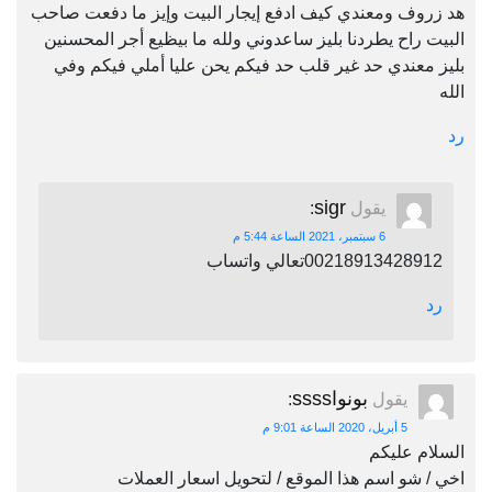
هد زروف ومعندي كيف ادفع إيجار البيت وإيز ما دفعت صاحب
البيت راح يطردنا بليز ساعدوني ولله ما بيظيع أجر المحسنين
بليز معندي حد غير قلب حد فيكم يحن عليا أملي فيكم وفي
الله
رد
sigr
يقول
:
6 سبتمبر، 2021 الساعة 5:44 م
00218913428912تعالي واتساب
رد
بونواssss
يقول
:
5 أبريل، 2020 الساعة 9:01 م
السلام عليكم
اخي / شو اسم هذا الموقع / لتحويل اسعار العملات