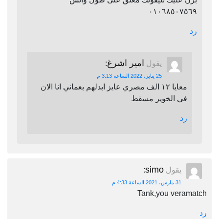
٠١٠٦٨٥٠٧٥٦٩
رد
امير اشرغ
يقول
:
25 يناير، 2022 الساعة 3:13 م
معايا ١٢ الف مصري عايز ابدلهم بعماني انا الان
في الخوير مسقط
رد
simo
يقول
:
31 مارس، 2021 الساعة 4:33 م
Tank,you veramatch
رد