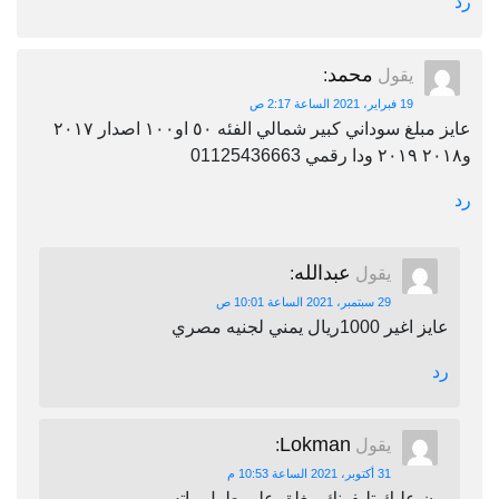
رد
محمد
يقول
:
19 فبراير، 2021 الساعة 2:17 ص
عايز مبلغ سوداني كبير شمالي الفئه ٥٠ او١٠٠ اصدار ٢٠١٧
و٢٠١٨ ٢٠١٩ ودا رقمي 01125436663
رد
عبدالله
يقول
:
29 سبتمبر، 2021 الساعة 10:01 ص
عايز اغير 1000ريال يمني لجنيه مصري
رد
Lokman
يقول
:
31 أكتوبر، 2021 الساعة 10:53 م
برن عليك تليفونك مغلق على طول واتس