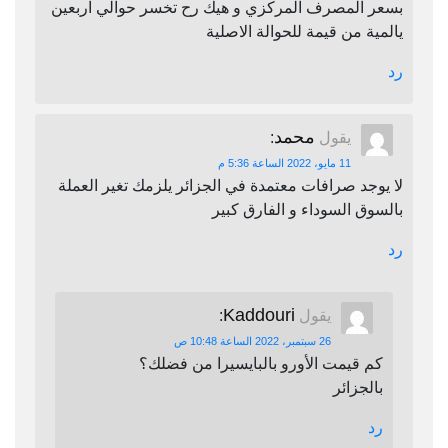
بسعر المصرف المركزي و هيك رح تخسر حوالي اربعين
يالمية من قيمة للحوالة الاصلية
رد
محمد
يقول
:
11 مايو، 2022 الساعة 5:36 م
لا يوجد صرافات معتمدة في الجزائر يلزمك تغير العملة
بالسوق السوداء و الفارق كبير
رد
Kaddouri
يقول
:
26 سبتمبر، 2022 الساعة 10:48 ص
كم قيمت الأورو بالبايسيرا من فضلك؟
بالجزائر
رد