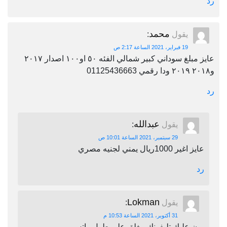
رد
محمد
يقول
:
19 فبراير، 2021 الساعة 2:17 ص
عايز مبلغ سوداني كبير شمالي الفئه ٥٠ او١٠٠ اصدار ٢٠١٧
و٢٠١٨ ٢٠١٩ ودا رقمي 01125436663
رد
عبدالله
يقول
:
29 سبتمبر، 2021 الساعة 10:01 ص
عايز اغير 1000ريال يمني لجنيه مصري
رد
Lokman
يقول
:
31 أكتوبر، 2021 الساعة 10:53 م
برن عليك تليفونك مغلق على طول واتس