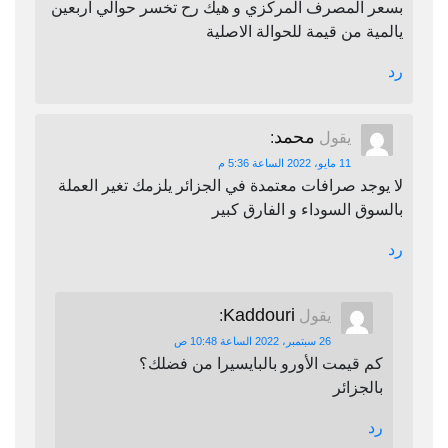
بسعر المصرف المركزي و هيك رح تخسر حوالي اربعين
يالمية من قيمة للحوالة الاصلية
رد
محمد
يقول
:
11 مايو، 2022 الساعة 5:36 م
لا يوجد صرافات معتمدة في الجزائر يلزمك تغير العملة
بالسوق السوداء و الفارق كبير
رد
Kaddouri
يقول
:
26 سبتمبر، 2022 الساعة 10:48 ص
كم قيمت الأورو بالبايسيرا من فضلك؟
بالجزائر
رد