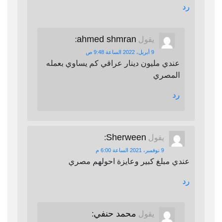
رد
ahmed shmran
يقول
:
9 أبريل، 2022 الساعة 9:48 ص
عندي مليون دينار عراقي كم يساوي بعمله
المصري
رد
Sherween
يقول
:
9 نوفمبر، 2021 الساعة 6:00 م
عندي مبلغ كبير وعايزة احولهم مصري
رد
محمد حنفي
يقول
: