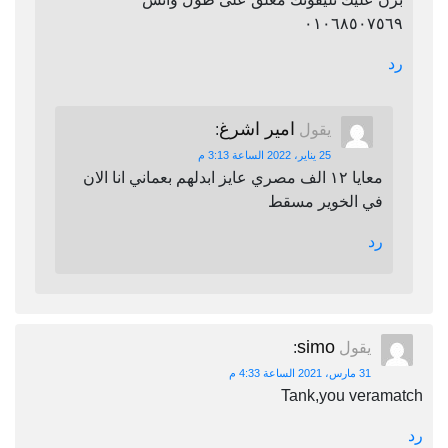
٠١٠٦٨٥٠٧٥٦٩
رد
امير اشرغ
يقول
:
25 يناير، 2022 الساعة 3:13 م
معايا ١٢ الف مصري عايز ابدلهم بعماني انا الان
في الخوير مسقط
رد
simo
يقول
:
31 مارس، 2021 الساعة 4:33 م
Tank,you veramatch
رد