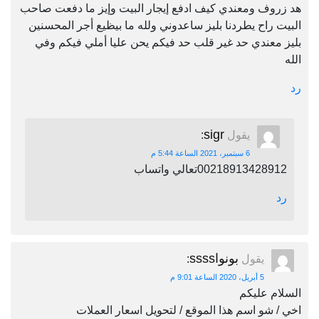
هد زروف ومعندي كيف ادفع إيجار البيت وإيز ما دفعت صاحب
البيت راح يطردنا بليز ساعدوني ولله ما بيظيع أجر المحسنين
بليز معندي حد غير قلب حد فيكم يحن عليا أملي فيكم وفي
الله
رد
sigr
يقول
:
6 سبتمبر، 2021 الساعة 5:44 م
00218913428912تعالي واتساب
رد
بونواssss
يقول
:
5 أبريل، 2020 الساعة 9:01 م
السلام عليكم
اخي / شو اسم هذا الموقع / لتحويل اسعار العملات