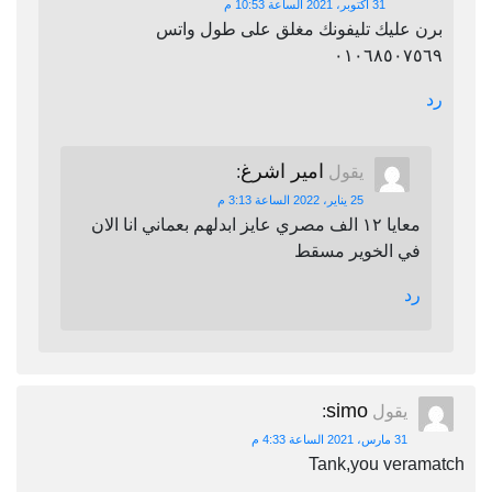
31 أكتوبر، 2021 الساعة 10:53 م
برن عليك تليفونك مغلق على طول واتس
٠١٠٦٨٥٠٧٥٦٩
رد
امير اشرغ
يقول
:
25 يناير، 2022 الساعة 3:13 م
معايا ١٢ الف مصري عايز ابدلهم بعماني انا الان
في الخوير مسقط
رد
simo
يقول
:
31 مارس، 2021 الساعة 4:33 م
Tank,you veramatch