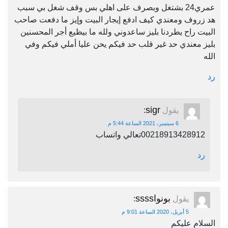
عمري24 بشتغل وبصرف على اهلي بس وقف شغل بي سبب
هد زروف ومعندي كيف ادفع إيجار البيت وإيز ما دفعت صاحب
البيت راح يطردنا بليز ساعدوني ولله ما بيظيع أجر المحسنين
بليز معندي حد غير قلب حد فيكم يحن عليا أملي فيكم وفي
الله
رد
sigr
يقول
:
6 سبتمبر، 2021 الساعة 5:44 م
00218913428912تعالي واتساب
رد
بونواssss
يقول
:
5 أبريل، 2020 الساعة 9:01 م
السلام عليكم