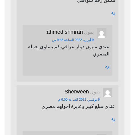
ممكن رقم للتواصل
رد
ahmed shmran
يقول
:
9 أبريل، 2022 الساعة 9:48 ص
عندي مليون دينار عراقي كم يساوي بعمله
المصري
رد
Sherween
يقول
:
9 نوفمبر، 2021 الساعة 6:00 م
عندي مبلغ كبير وعايزة احولهم مصري
رد