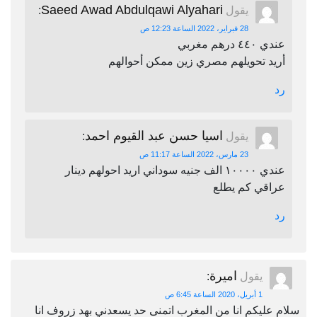
Saeed Awad Abdulqawi Alyahari
يقول
:
28 فبراير، 2022 الساعة 12:23 ص
عندي ٤٤٠ درهم مغربي
أريد تحويلهم مصري زين ممكن أحوالهم
رد
اسيا حسن عبد القيوم احمد
يقول
:
23 مارس، 2022 الساعة 11:17 ص
عندي ١٠٠٠٠ الف جنيه سوداني اريد احولهم دينار
عراقي كم يطلع
رد
اميرة
يقول
:
1 أبريل، 2020 الساعة 6:45 ص
سلام عليكم انا من المغرب اتمنى حد يسعدني بهد زروف انا