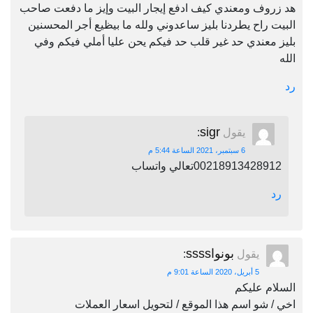
هد زروف ومعندي كيف ادفع إيجار البيت وإيز ما دفعت صاحب
البيت راح يطردنا بليز ساعدوني ولله ما بيظيع أجر المحسنين
بليز معندي حد غير قلب حد فيكم يحن عليا أملي فيكم وفي
الله
رد
sigr
يقول
:
6 سبتمبر، 2021 الساعة 5:44 م
00218913428912تعالي واتساب
رد
بونواssss
يقول
:
5 أبريل، 2020 الساعة 9:01 م
السلام عليكم
اخي / شو اسم هذا الموقع / لتحويل اسعار العملات