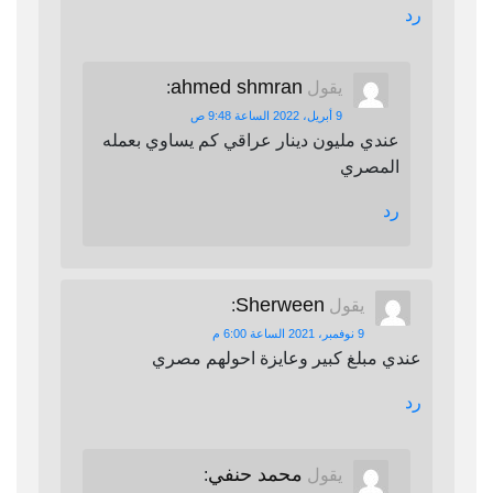
رد
ahmed shmran
يقول
:
9 أبريل، 2022 الساعة 9:48 ص
عندي مليون دينار عراقي كم يساوي بعمله
المصري
رد
Sherween
يقول
:
9 نوفمبر، 2021 الساعة 6:00 م
عندي مبلغ كبير وعايزة احولهم مصري
رد
محمد حنفي
يقول
: