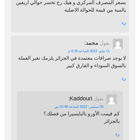
بسعر المصرف المركزي و هيك رح تخسر حوالي اربعين
يالمية من قيمة للحوالة الاصلية
رد
محمد
يقول
:
11 مايو، 2022 الساعة 5:36 م
لا يوجد صرافات معتمدة في الجزائر يلزمك تغير العملة
بالسوق السوداء و الفارق كبير
رد
Kaddouri
يقول
:
26 سبتمبر، 2022 الساعة 10:48 ص
كم قيمت الأورو بالبايسيرا من فضلك؟
بالجزائر
رد