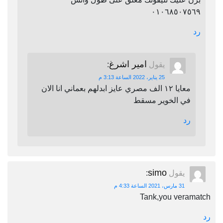
٠١٠٦٨٥٠٧٥٦٩
رد
امير اشرغ
يقول
:
25 يناير، 2022 الساعة 3:13 م
معايا ١٢ الف مصري عايز ابدلهم بعماني انا الان
في الخوير مسقط
رد
simo
يقول
:
31 مارس، 2021 الساعة 4:33 م
Tank,you veramatch
رد