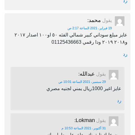
رد
محمد
يقول
:
19 فبراير، 2021 الساعة 2:17 ص
عايز مبلغ سوداني كبير شمالي الفئه ٥٠ او١٠٠ اصدار ٢٠١٧
و٢٠١٨ ٢٠١٩ ودا رقمي 01125436663
رد
عبدالله
يقول
:
29 سبتمبر، 2021 الساعة 10:01 ص
عايز اغير 1000ريال يمني لجنيه مصري
رد
Lokman
يقول
:
31 أكتوبر، 2021 الساعة 10:53 م
برن عليك تليفونك مغلق على طول واتس