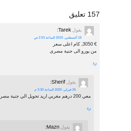
157 تعليق
Tarek
يقول
:
16 أغسطس، 2019 الساعة 2:53 ص
€ 3050, كام اعلى سعر
من يورو الى جنية مصرى
رد
Sherif
يقول
:
26 فبراير، 2020 الساعة 3:30 م
معي 200 درهم مغربي اريد تحويل الي جنية مصري اين يمكنني أن احول
رد
Mazn
يقول
: