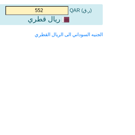
(ر.ق) QAR
ريال قطري
الجنيه السوداني الى الريال القطري