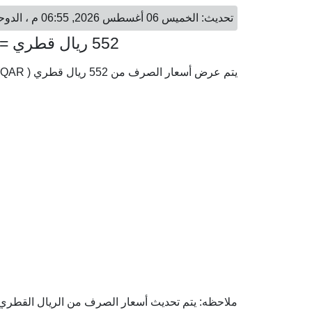
تحديث: الخميس 06 أغسطس 2026, 06:55 م ، الدوحة - الخميس 06 أغسطس 2026, 05:55 م ، الخرطوم
552 ريال قطري = 90,800.97 جنيه سوداني
يتم عرض أسعار الصرف من 552 ريال قطري ( QAR) إلى الجنيه السوداني ( SDG) وفقا لأحدث أسعار الصرف.
ملاحظه: يتم تحديث أسعار الصرف من الريال القطري إل