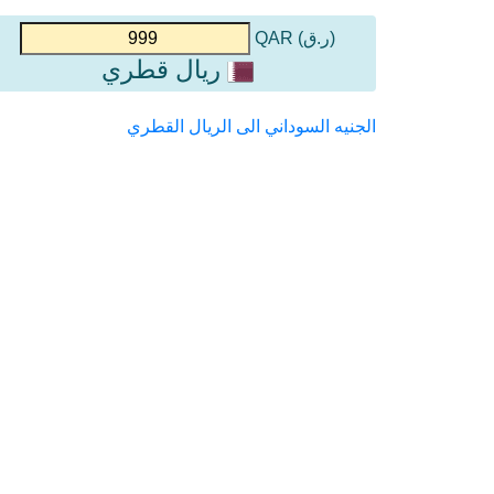
(ر.ق) QAR
ريال قطري
الجنيه السوداني الى الريال القطري