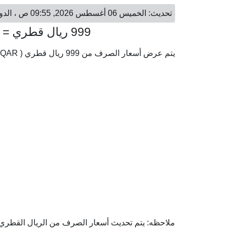
تحديث: الخميس 06 أغسطس 2026, 09:55 ص ، الدوحة - الخميس 06 أغسطس 2026, 08:55 ص ، الخرطوم
999 ريال قطري = 164,816.69 جنيه سوداني
يتم عرض أسعار الصرف من 999 ريال قطري ( QAR) إلى الجنيه السوداني ( SDG) وفقا لأحدث أسعار الصرف.
ملاحظه: يتم تحديث أسعار الصرف من الريال القطري إل