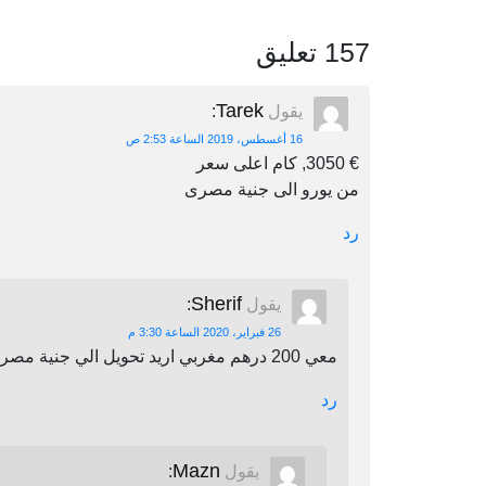
157 تعليق
Tarek
يقول
:
16 أغسطس، 2019 الساعة 2:53 ص
€ 3050, كام اعلى سعر
من يورو الى جنية مصرى
رد
Sherif
يقول
:
26 فبراير، 2020 الساعة 3:30 م
معي 200 درهم مغربي اريد تحويل الي جنية مصري اين يمكنني أن احول
رد
Mazn
يقول
: