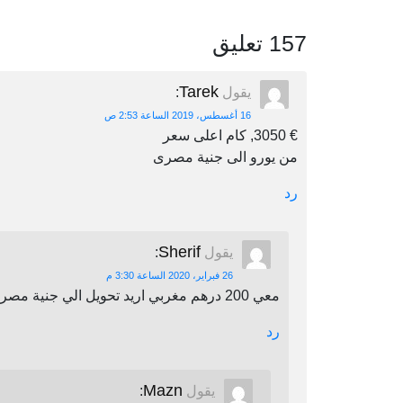
157 تعليق
Tarek
يقول
:
16 أغسطس، 2019 الساعة 2:53 ص
€ 3050, كام اعلى سعر
من يورو الى جنية مصرى
رد
Sherif
يقول
:
26 فبراير، 2020 الساعة 3:30 م
معي 200 درهم مغربي اريد تحويل الي جنية مصري اين يمكنني أن احول
رد
Mazn
يقول
: