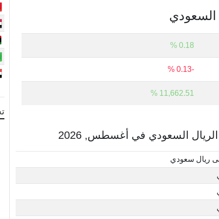
ل السعودي
0.18 %
-0.13 %
11,662.51 %
تح