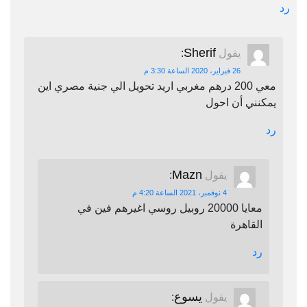
رد
Sherif
يقول
:
26 فبراير، 2020 الساعة 3:30 م
معي 200 درهم مغربي اريد تحويل الي جنية مصري اين
يمكنني أن احول
رد
Mazn
يقول
:
4 نوفمبر، 2021 الساعة 4:20 م
معايا 20000 روبيل روسي اغيرهم فين في
القاهرة
رد
يسوع
يقول
: