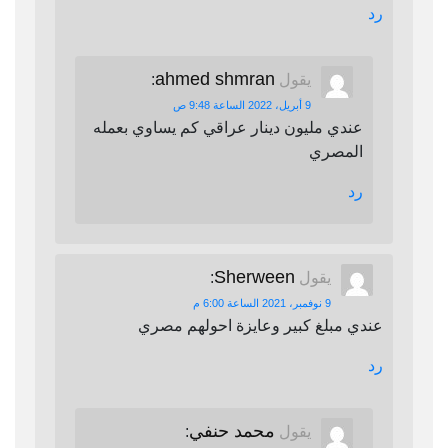
رد
ahmed shmran
يقول
:
9 أبريل، 2022 الساعة 9:48 ص
عندي مليون دينار عراقي كم يساوي بعمله
المصري
رد
Sherween
يقول
:
9 نوفمبر، 2021 الساعة 6:00 م
عندي مبلغ كبير وعايزة احولهم مصري
رد
محمد حنفي
يقول
: