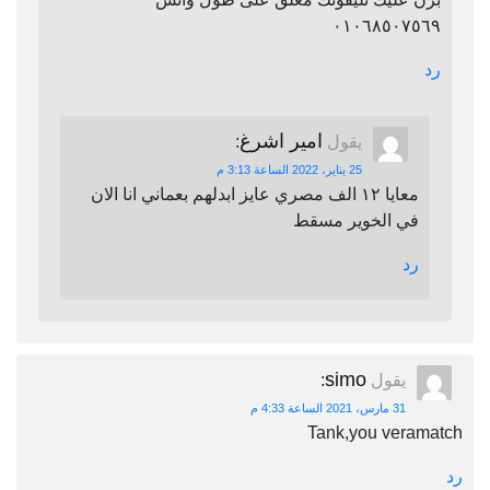
٠١٠٦٨٥٠٧٥٦٩
رد
امير اشرغ
يقول
:
25 يناير، 2022 الساعة 3:13 م
معايا ١٢ الف مصري عايز ابدلهم بعماني انا الان
في الخوير مسقط
رد
simo
يقول
:
31 مارس، 2021 الساعة 4:33 م
Tank,you veramatch
رد