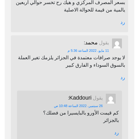
بسعر المصرف المركزي و هيك رح تخسر حوالي اربعين
يالمية من قيمة للحوالة الاصلية
رد
محمد
يقول
:
11 مايو، 2022 الساعة 5:36 م
لا يوجد صرافات معتمدة في الجزائر يلزمك تغير العملة
بالسوق السوداء و الفارق كبير
رد
Kaddouri
يقول
:
26 سبتمبر، 2022 الساعة 10:48 ص
كم قيمت الأورو بالبايسيرا من فضلك؟
بالجزائر
رد