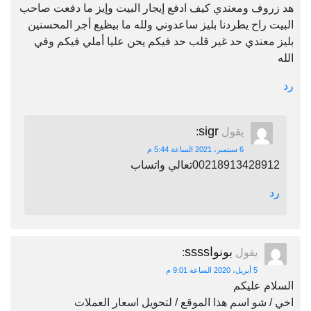
هد زروف ومعندي كيف ادفع إيجار البيت وإيز ما دفعت صاحب
البيت راح يطردنا بليز ساعدوني ولله ما بيظيع أجر المحسنين
بليز معندي حد غير قلب حد فيكم يحن عليا أملي فيكم وفي
الله
رد
sigr
يقول
:
6 سبتمبر، 2021 الساعة 5:44 م
00218913428912تعالي واتساب
رد
بونواssss
يقول
:
5 أبريل، 2020 الساعة 9:01 م
السلام عليكم
اخي / شو اسم هذا الموقع / لتحويل اسعار العملات