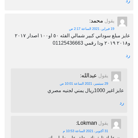
رد
محمد
يقول
:
19 فبراير، 2021 الساعة 2:17 ص
عايز مبلغ سوداني كبير شمالي الفئه ٥٠ او١٠٠ اصدار ٢٠١٧
و٢٠١٨ ٢٠١٩ ودا رقمي 01125436663
رد
عبدالله
يقول
:
29 سبتمبر، 2021 الساعة 10:01 ص
عايز اغير 1000ريال يمني لجنيه مصري
رد
Lokman
يقول
:
31 أكتوبر، 2021 الساعة 10:53 م
برن عليك تليفونك مغلق على طول واتس