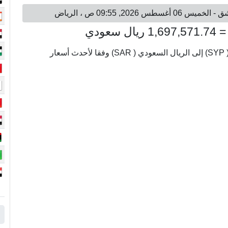
يتم عرض أسعار الصرف من 50000000 ليرة سورية ( SYP) إلى الريال السعودي ( SAR) وفقا لأحدث أسعار