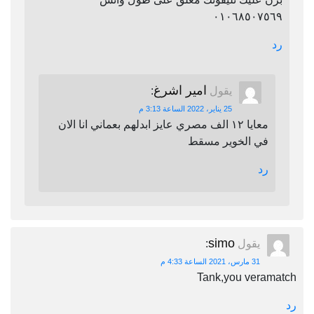
٠١٠٦٨٥٠٧٥٦٩
رد
امير اشرغ
يقول
:
25 يناير، 2022 الساعة 3:13 م
معايا ١٢ الف مصري عايز ابدلهم بعماني انا الان
في الخوير مسقط
رد
simo
يقول
:
31 مارس، 2021 الساعة 4:33 م
Tank,you veramatch
رد