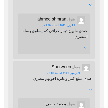
رد
ahmed shmran
يقول
:
9 أبريل، 2022 الساعة 9:48 ص
عندي مليون دينار عراقي كم يساوي بعمله
المصري
رد
Sherween
يقول
:
9 نوفمبر، 2021 الساعة 6:00 م
عندي مبلغ كبير وعايزة احولهم مصري
رد
محمد حنفي
يقول
: