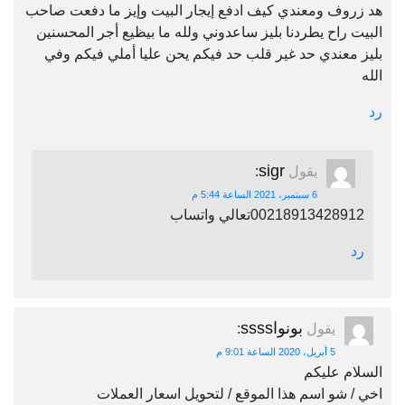
هد زروف ومعندي كيف ادفع إيجار البيت وإيز ما دفعت صاحب
البيت راح يطردنا بليز ساعدوني ولله ما بيظيع أجر المحسنين
بليز معندي حد غير قلب حد فيكم يحن عليا أملي فيكم وفي
الله
رد
sigr
يقول
:
6 سبتمبر، 2021 الساعة 5:44 م
00218913428912تعالي واتساب
رد
بونواssss
يقول
:
5 أبريل، 2020 الساعة 9:01 م
السلام عليكم
اخي / شو اسم هذا الموقع / لتحويل اسعار العملات