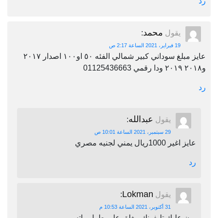
رد
محمد
يقول
:
19 فبراير، 2021 الساعة 2:17 ص
عايز مبلغ سوداني كبير شمالي الفئه ٥٠ او١٠٠ اصدار ٢٠١٧
و٢٠١٨ ٢٠١٩ ودا رقمي 01125436663
رد
عبدالله
يقول
:
29 سبتمبر، 2021 الساعة 10:01 ص
عايز اغير 1000ريال يمني لجنيه مصري
رد
Lokman
يقول
:
31 أكتوبر، 2021 الساعة 10:53 م
برن عليك تليفونك مغلق على طول واتس