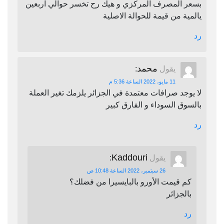
بسعر المصرف المركزي و هيك رح تخسر حوالي اربعين
يالمية من قيمة للحوالة الاصلية
رد
محمد
يقول
:
11 مايو، 2022 الساعة 5:36 م
لا يوجد صرافات معتمدة في الجزائر يلزمك تغير العملة
بالسوق السوداء و الفارق كبير
رد
Kaddouri
يقول
:
26 سبتمبر، 2022 الساعة 10:48 ص
كم قيمت الأورو بالبايسيرا من فضلك؟
بالجزائر
رد