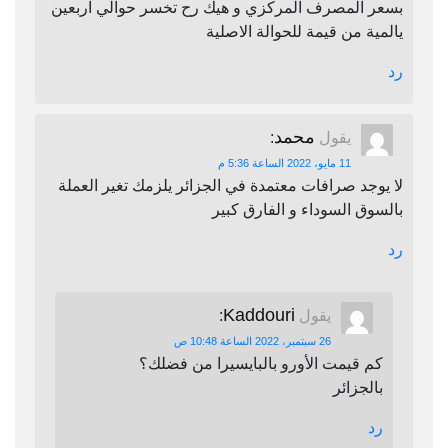
بسعر المصرف المركزي و هيك رح تخسر حوالي اربعين
يالمية من قيمة للحوالة الاصلية
رد
محمد
يقول
:
11 مايو، 2022 الساعة 5:36 م
لا يوجد صرافات معتمدة في الجزائر يلزمك تغير العملة
بالسوق السوداء و الفارق كبير
رد
Kaddouri
يقول
:
26 سبتمبر، 2022 الساعة 10:48 ص
كم قيمت الأورو بالبايسيرا من فضلك؟
بالجزائر
رد