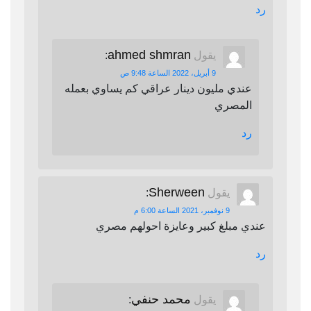
رد
ahmed shmran
يقول
:
9 أبريل، 2022 الساعة 9:48 ص
عندي مليون دينار عراقي كم يساوي بعمله
المصري
رد
Sherween
يقول
:
9 نوفمبر، 2021 الساعة 6:00 م
عندي مبلغ كبير وعايزة احولهم مصري
رد
محمد حنفي
يقول
: