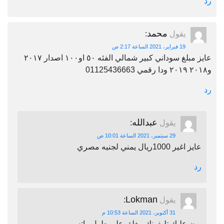
رد
محمد
يقول
:
19 فبراير، 2021 الساعة 2:17 ص
عايز مبلغ سوداني كبير شمالي الفئه ٥٠ او١٠٠ اصدار ٢٠١٧
و٢٠١٨ ٢٠١٩ ودا رقمي 01125436663
رد
عبدالله
يقول
:
29 سبتمبر، 2021 الساعة 10:01 ص
عايز اغير 1000ريال يمني لجنيه مصري
رد
Lokman
يقول
:
31 أكتوبر، 2021 الساعة 10:53 م
برن عليك تليفونك مغلق على طول واتس