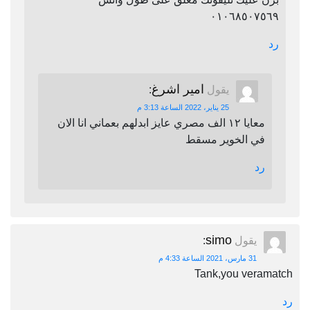
٠١٠٦٨٥٠٧٥٦٩
رد
امير اشرغ
يقول
:
25 يناير، 2022 الساعة 3:13 م
معايا ١٢ الف مصري عايز ابدلهم بعماني انا الان
في الخوير مسقط
رد
simo
يقول
:
31 مارس، 2021 الساعة 4:33 م
Tank,you veramatch
رد