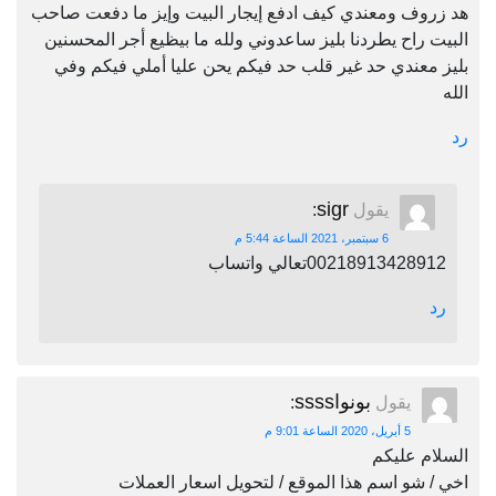
هد زروف ومعندي كيف ادفع إيجار البيت وإيز ما دفعت صاحب
البيت راح يطردنا بليز ساعدوني ولله ما بيظيع أجر المحسنين
بليز معندي حد غير قلب حد فيكم يحن عليا أملي فيكم وفي
الله
رد
sigr
يقول
:
6 سبتمبر، 2021 الساعة 5:44 م
00218913428912تعالي واتساب
رد
بونواssss
يقول
:
5 أبريل، 2020 الساعة 9:01 م
السلام عليكم
اخي / شو اسم هذا الموقع / لتحويل اسعار العملات