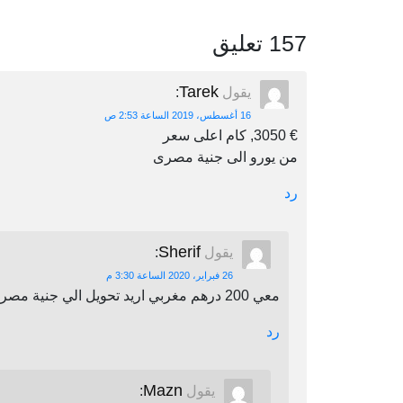
157 تعليق
Tarek
يقول
:
16 أغسطس، 2019 الساعة 2:53 ص
€ 3050, كام اعلى سعر
من يورو الى جنية مصرى
رد
Sherif
يقول
:
26 فبراير، 2020 الساعة 3:30 م
معي 200 درهم مغربي اريد تحويل الي جنية مصري اين يمكنني أن احول
رد
Mazn
يقول
: