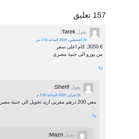
157 تعليق
Tarek
يقول
:
16 أغسطس، 2019 الساعة 2:53 ص
€ 3050, كام اعلى سعر
من يورو الى جنية مصرى
رد
Sherif
يقول
:
26 فبراير، 2020 الساعة 3:30 م
معي 200 درهم مغربي اريد تحويل الي جنية مصري اين يمكنني أن احول
رد
Mazn
يقول
: