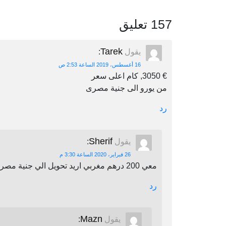
157 تعليق
Tarek
يقول
:
16 أغسطس، 2019 الساعة 2:53 ص
€ 3050, كام اعلى سعر
من يورو الى جنية مصرى
رد
Sherif
يقول
:
26 فبراير، 2020 الساعة 3:30 م
معي 200 درهم مغربي اريد تحويل الي جنية مصري اين يمكنني أن احول
رد
Mazn
يقول
: