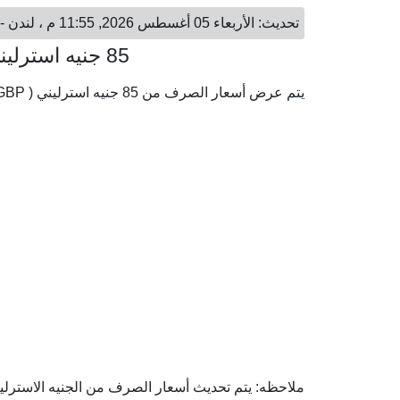
تحديث: الأربعاء 05 أغسطس 2026, 11:55 م ، لندن - الخميس 06 أغسطس 2026, 01:55 ص ، الكويت
85 جنيه استرليني = 35.40 دينار كويتي
يتم عرض أسعار الصرف من 85 جنيه استرليني ( GBP) إلى الدينار الكويتي ( KWD) وفقا لأحدث أسعار الصرف.
ملاحظه: يتم تحديث أسعار الصرف من الجنيه الاسترليني 