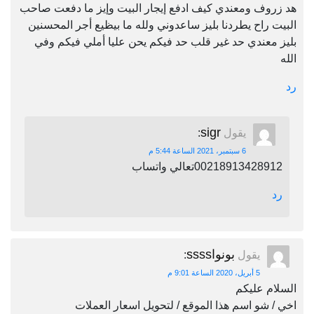
هد زروف ومعندي كيف ادفع إيجار البيت وإيز ما دفعت صاحب
البيت راح يطردنا بليز ساعدوني ولله ما بيظيع أجر المحسنين
بليز معندي حد غير قلب حد فيكم يحن عليا أملي فيكم وفي
الله
رد
sigr
يقول
:
6 سبتمبر، 2021 الساعة 5:44 م
00218913428912تعالي واتساب
رد
بونواssss
يقول
:
5 أبريل، 2020 الساعة 9:01 م
السلام عليكم
اخي / شو اسم هذا الموقع / لتحويل اسعار العملات