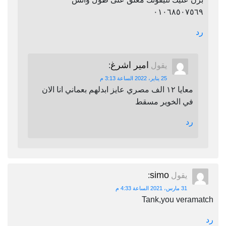
٠١٠٦٨٥٠٧٥٦٩
رد
امير اشرغ
يقول
:
25 يناير، 2022 الساعة 3:13 م
معايا ١٢ الف مصري عايز ابدلهم بعماني انا الان
في الخوير مسقط
رد
simo
يقول
:
31 مارس، 2021 الساعة 4:33 م
Tank,you veramatch
رد