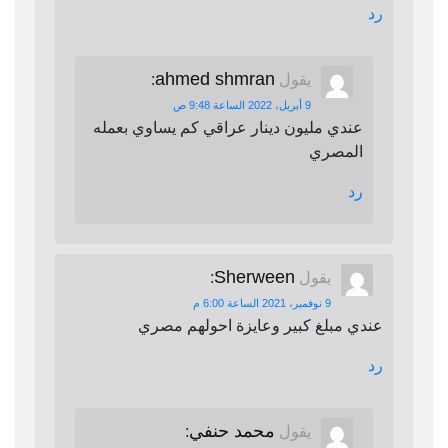
رد
ahmed shmran
يقول
:
9 أبريل، 2022 الساعة 9:48 ص
عندي مليون دينار عراقي كم يساوي بعمله
المصري
رد
Sherween
يقول
:
9 نوفمبر، 2021 الساعة 6:00 م
عندي مبلغ كبير وعايزة احولهم مصري
رد
محمد حنفي
يقول
: