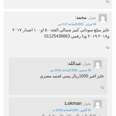
رد
محمد
يقول
:
19 فبراير، 2021 الساعة 2:17 ص
عايز مبلغ سوداني كبير شمالي الفئه ٥٠ او١٠٠ اصدار ٢٠١٧
و٢٠١٨ ٢٠١٩ ودا رقمي 01125436663
رد
عبدالله
يقول
:
29 سبتمبر، 2021 الساعة 10:01 ص
عايز اغير 1000ريال يمني لجنيه مصري
رد
Lokman
يقول
:
31 أكتوبر، 2021 الساعة 10:53 م
برن عليك تليفونك مغلق على طول واتس