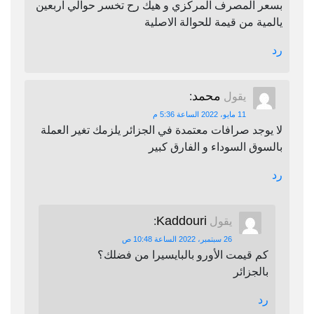
بسعر المصرف المركزي و هيك رح تخسر حوالي اربعين
يالمية من قيمة للحوالة الاصلية
رد
محمد
يقول
:
11 مايو، 2022 الساعة 5:36 م
لا يوجد صرافات معتمدة في الجزائر يلزمك تغير العملة
بالسوق السوداء و الفارق كبير
رد
Kaddouri
يقول
:
26 سبتمبر، 2022 الساعة 10:48 ص
كم قيمت الأورو بالبايسيرا من فضلك؟
بالجزائر
رد