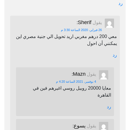
رد
Sherif
يقول
:
26 فبراير، 2020 الساعة 3:30 م
معي 200 درهم مغربي اريد تحويل الي جنية مصري اين
يمكنني أن احول
رد
Mazn
يقول
:
4 نوفمبر، 2021 الساعة 4:20 م
معايا 20000 روبيل روسي اغيرهم فين في
القاهرة
رد
يسوع
يقول
: