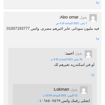
رد
Abo omar
يقول
:
7 يناير، 2021 الساعة 4:16 ص
فيه مليون سودانى عايز اغيرهم مصرى. واتس 01007193777
رد
احمد
يقول
:
24 مايو، 2021 الساعة 4:32 م
لو في اسكندريه نغيرهم لك
رد
Lokman
يقول
:
31 أكتوبر، 2021 الساعة 10:59 م
ابعتلى رقمك واتس ٠١٠٦٨٥٠٧٥٦٩