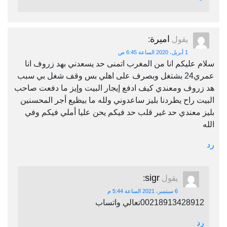
اميرة
يقول
:
1 أبريل، 2020 الساعة 6:45 ص
سلام عليكم انا من المغرب اتمنى حد يسعدني بهد زروف انا
عمري24 بشتغل وبصرف على اهلي بس وقف شغل بي سبب
هد زروف ومعندي كيف ادفع إيجار البيت وإيز ما دفعت صاحب
البيت راح يطردنا بليز ساعدوني ولله ما بيظيع أجر المحسنين
بليز معندي حد غير قلب حد فيكم يحن عليا أملي فيكم وفي
الله
رد
sigr
يقول
:
6 سبتمبر، 2021 الساعة 5:44 م
00218913428912تعالي واتساب
رد