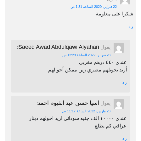
22 فبراير، 2020 الساعة 1:31 ص
شكرا على معلومة
رد
Saeed Awad Abdulqawi Alyahari
يقول
:
28 فبراير، 2022 الساعة 12:23 ص
عندي ٤٤٠ درهم مغربي
أريد تحويلهم مصري زين ممكن أحوالهم
رد
اسيا حسن عبد القيوم احمد
يقول
:
23 مارس، 2022 الساعة 11:17 ص
عندي ١٠٠٠٠ الف جنيه سوداني اريد احولهم دينار
عراقي كم يطلع
رد