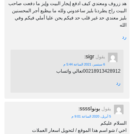
هد زروف ومعندي كيف ادفع إيجار البيت وإيز ما دفعت صاحب
البيت راح يطردنا بليز ساعدوني ولله ما بيظيع أجر المحسنين
بليز معندي حد غير قلب حد فيكم يحن عليا أملي فيكم وفي
الله
رد
sigr
يقول
:
6 سبتمبر، 2021 الساعة 5:44 م
00218913428912تعالي واتساب
رد
بونواssss
يقول
:
5 أبريل، 2020 الساعة 9:01 م
السلام عليكم
اخي / شو اسم هذا الموقع / لتحويل اسعار العملات