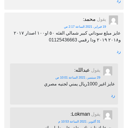
رد
محمد
يقول
:
19 فبراير، 2021 الساعة 2:17 ص
عايز مبلغ سوداني كبير شمالي الفئه ٥٠ او١٠٠ اصدار ٢٠١٧
و٢٠١٨ ٢٠١٩ ودا رقمي 01125436663
رد
عبدالله
يقول
:
29 سبتمبر، 2021 الساعة 10:01 ص
عايز اغير 1000ريال يمني لجنيه مصري
رد
Lokman
يقول
:
31 أكتوبر، 2021 الساعة 10:53 م
برن عليك تليفونك مغلق على طول واتس