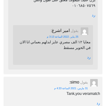
٠١٠٦٨٥٠٧٥٦٩
رد
امير اشرغ
يقول
:
25 يناير، 2022 الساعة 3:13 م
معايا ١٢ الف مصري عايز ابدلهم بعماني انا الان
في الخوير مسقط
رد
simo
يقول
:
31 مارس، 2021 الساعة 4:33 م
Tank,you veramatch
رد