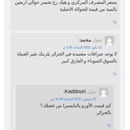
بسعر المصرف المركزي و هيك رح تخسر حوالي اربعين
يالمية من قيمة للحوالة الاصلية
رد
محمد
يقول
:
11 مايو، 2022 الساعة 5:36 م
لا يوجد صرافات معتمدة في الجزائر يلزمك تغير العملة
بالسوق السوداء و الفارق كبير
رد
Kaddouri
يقول
:
26 سبتمبر، 2022 الساعة 10:48 ص
كم قيمت الأورو بالبايسيرا من فضلك؟
بالجزائر
رد