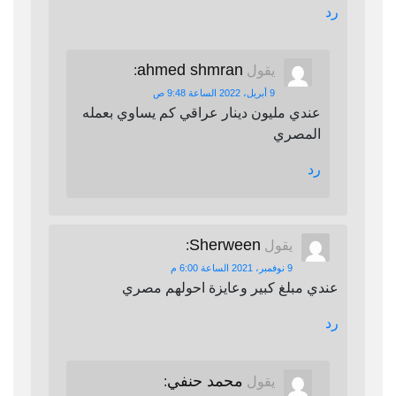
رد
ahmed shmran
يقول
:
9 أبريل، 2022 الساعة 9:48 ص
عندي مليون دينار عراقي كم يساوي بعمله
المصري
رد
Sherween
يقول
:
9 نوفمبر، 2021 الساعة 6:00 م
عندي مبلغ كبير وعايزة احولهم مصري
رد
محمد حنفي
يقول
: