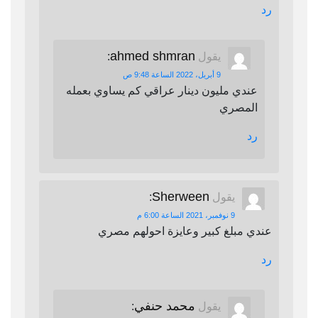
رد
ahmed shmran
يقول
:
9 أبريل، 2022 الساعة 9:48 ص
عندي مليون دينار عراقي كم يساوي بعمله
المصري
رد
Sherween
يقول
:
9 نوفمبر، 2021 الساعة 6:00 م
عندي مبلغ كبير وعايزة احولهم مصري
رد
محمد حنفي
يقول
: