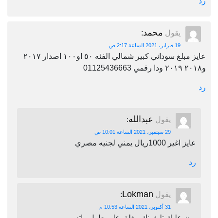
رد
محمد
يقول
:
19 فبراير، 2021 الساعة 2:17 ص
عايز مبلغ سوداني كبير شمالي الفئه ٥٠ او١٠٠ اصدار ٢٠١٧
و٢٠١٨ ٢٠١٩ ودا رقمي 01125436663
رد
عبدالله
يقول
:
29 سبتمبر، 2021 الساعة 10:01 ص
عايز اغير 1000ريال يمني لجنيه مصري
رد
Lokman
يقول
:
31 أكتوبر، 2021 الساعة 10:53 م
برن عليك تليفونك مغلق على طول واتس