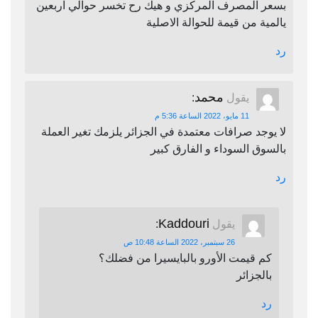
بسعر المصرف المركزي و هيك رح تخسر حوالي اربعين
يالمية من قيمة للحوالة الاصلية
رد
محمد
يقول
:
11 مايو، 2022 الساعة 5:36 م
لا يوجد صرافات معتمدة في الجزائر يلزمك تغير العملة
بالسوق السوداء و الفارق كبير
رد
Kaddouri
يقول
:
26 سبتمبر، 2022 الساعة 10:48 ص
كم قيمت الأورو بالبايسيرا من فضلك؟
بالجزائر
رد