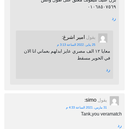
٠١٠٦٨٥٠٧٥٦٩
رد
امير اشرغ
يقول
:
25 يناير، 2022 الساعة 3:13 م
معايا ١٢ الف مصري عايز ابدلهم بعماني انا الان
في الخوير مسقط
رد
simo
يقول
:
31 مارس، 2021 الساعة 4:33 م
Tank,you veramatch
رد