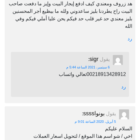
هد زروف ومعندي كيف ادفع إيجار البيت وإيز ما دفعت صاحب
البيت راح يطردنا بليز ساعدوني ولله ما بيظيع أجر المحسنين
بليز معندي حد غير قلب حد فيكم يحن عليا أملي فيكم وفي
الله
رد
sigr
يقول
:
6 سبتمبر، 2021 الساعة 5:44 م
00218913428912تعالي واتساب
رد
بونواssss
يقول
:
5 أبريل، 2020 الساعة 9:01 م
السلام عليكم
اخي / شو اسم هذا الموقع / لتحويل اسعار العملات