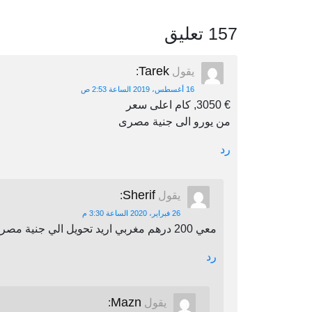
157 تعليق
Tarek
يقول
:
16 أغسطس، 2019 الساعة 2:53 ص
€ 3050, كام اعلى سعر
من يورو الى جنية مصرى
رد
Sherif
يقول
:
26 فبراير، 2020 الساعة 3:30 م
معي 200 درهم مغربي اريد تحويل الي جنية مصري اين يمكنني أن احول
رد
Mazn
يقول
: