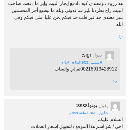
هد زروف ومعندي كيف ادفع إيجار البيت وإيز ما دفعت صاحب
البيت راح يطردنا بليز ساعدوني ولله ما بيظيع أجر المحسنين
بليز معندي حد غير قلب حد فيكم يحن عليا أملي فيكم وفي
الله
رد
sigr
يقول
:
6 سبتمبر، 2021 الساعة 5:44 م
00218913428912تعالي واتساب
رد
بونواssss
يقول
:
5 أبريل، 2020 الساعة 9:01 م
السلام عليكم
اخي / شو اسم هذا الموقع / لتحويل اسعار العملات