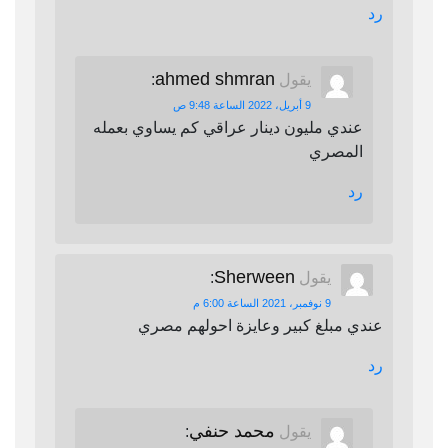
رد
ahmed shmran
يقول
:
9 أبريل، 2022 الساعة 9:48 ص
عندي مليون دينار عراقي كم يساوي بعمله
المصري
رد
Sherween
يقول
:
9 نوفمبر، 2021 الساعة 6:00 م
عندي مبلغ كبير وعايزة احولهم مصري
رد
محمد حنفي
يقول
: