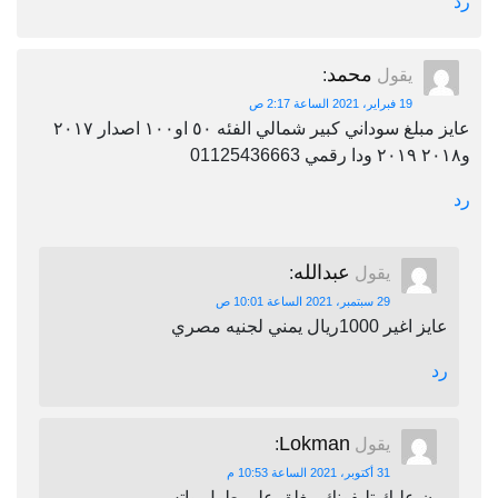
رد
محمد
يقول
:
19 فبراير، 2021 الساعة 2:17 ص
عايز مبلغ سوداني كبير شمالي الفئه ٥٠ او١٠٠ اصدار ٢٠١٧
و٢٠١٨ ٢٠١٩ ودا رقمي 01125436663
رد
عبدالله
يقول
:
29 سبتمبر، 2021 الساعة 10:01 ص
عايز اغير 1000ريال يمني لجنيه مصري
رد
Lokman
يقول
:
31 أكتوبر، 2021 الساعة 10:53 م
برن عليك تليفونك مغلق على طول واتس