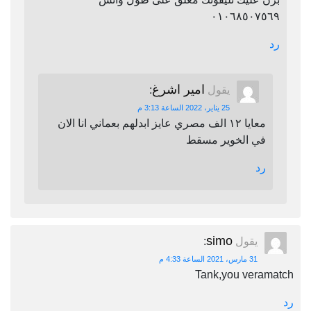
٠١٠٦٨٥٠٧٥٦٩
رد
امير اشرغ
يقول
:
25 يناير، 2022 الساعة 3:13 م
معايا ١٢ الف مصري عايز ابدلهم بعماني انا الان
في الخوير مسقط
رد
simo
يقول
:
31 مارس، 2021 الساعة 4:33 م
Tank,you veramatch
رد