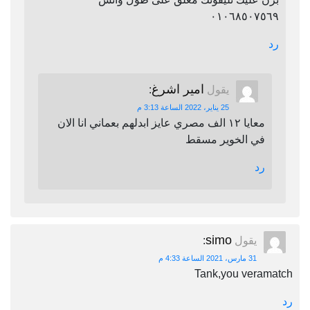
٠١٠٦٨٥٠٧٥٦٩
رد
امير اشرغ
يقول
:
25 يناير، 2022 الساعة 3:13 م
معايا ١٢ الف مصري عايز ابدلهم بعماني انا الان
في الخوير مسقط
رد
simo
يقول
:
31 مارس، 2021 الساعة 4:33 م
Tank,you veramatch
رد