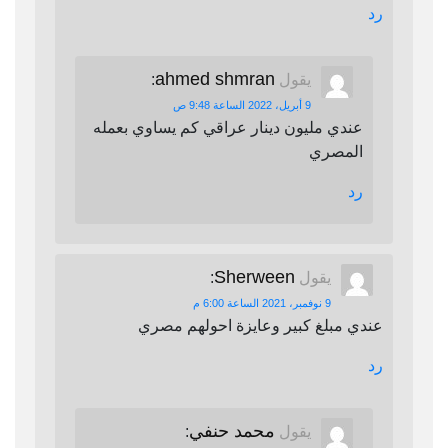
رد
ahmed shmran
يقول
:
9 أبريل، 2022 الساعة 9:48 ص
عندي مليون دينار عراقي كم يساوي بعمله
المصري
رد
Sherween
يقول
:
9 نوفمبر، 2021 الساعة 6:00 م
عندي مبلغ كبير وعايزة احولهم مصري
رد
محمد حنفي
يقول
: