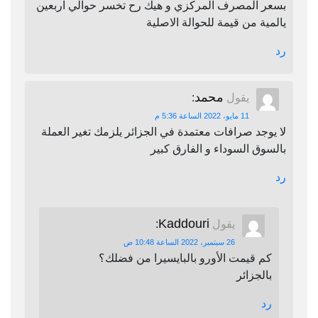
بسعر المصرف المركزي و هيك رح تخسر حوالي اربعين
يالمية من قيمة للحوالة الاصلية
رد
محمد
يقول
:
11 مايو، 2022 الساعة 5:36 م
لا يوجد صرافات معتمدة في الجزائر يلزمك تغير العملة
بالسوق السوداء و الفارق كبير
رد
Kaddouri
يقول
:
26 سبتمبر، 2022 الساعة 10:48 ص
كم قيمت الأورو بالبايسيرا من فضلك؟
بالجزائر
رد