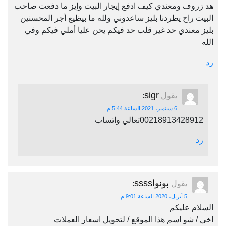
هد زروف ومعندي كيف ادفع إيجار البيت وإيز ما دفعت صاحب
البيت راح يطردنا بليز ساعدوني ولله ما بيظيع أجر المحسنين
بليز معندي حد غير قلب حد فيكم يحن عليا أملي فيكم وفي
الله
رد
sigr
يقول
:
6 سبتمبر، 2021 الساعة 5:44 م
00218913428912تعالي واتساب
رد
بونواssss
يقول
:
5 أبريل، 2020 الساعة 9:01 م
السلام عليكم
اخي / شو اسم هذا الموقع / لتحويل اسعار العملات