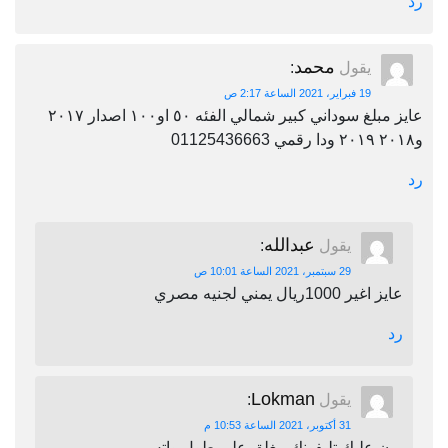
رد
محمد
يقول
:
19 فبراير، 2021 الساعة 2:17 ص
عايز مبلغ سوداني كبير شمالي الفئه ٥٠ او١٠٠ اصدار ٢٠١٧
و٢٠١٨ ٢٠١٩ ودا رقمي 01125436663
رد
عبدالله
يقول
:
29 سبتمبر، 2021 الساعة 10:01 ص
عايز اغير 1000ريال يمني لجنيه مصري
رد
Lokman
يقول
:
31 أكتوبر، 2021 الساعة 10:53 م
برن عليك تليفونك مغلق على طول واتس