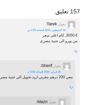
157 تعليق
Tarek
يقول
:
16 أغسطس، 2019 الساعة 2:53 ص
€ 3050, كام اعلى سعر
من يورو الى جنية مصرى
رد
Sherif
يقول
:
26 فبراير، 2020 الساعة 3:30 م
معي 200 درهم مغربي اريد تحويل الي جنية مصري اين يمكنني أن احول
رد
Mazn
يقول
: