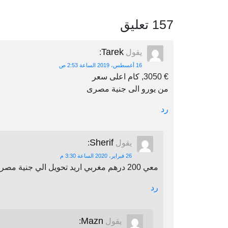
157 تعليق
Tarek
يقول
:
16 أغسطس، 2019 الساعة 2:53 ص
€ 3050, كام اعلى سعر
من يورو الى جنية مصرى
رد
Sherif
يقول
:
26 فبراير، 2020 الساعة 3:30 م
معي 200 درهم مغربي اريد تحويل الي جنية مصري اين يمكنني أن احول
رد
Mazn
يقول
: