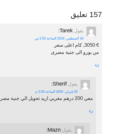
157 تعليق
Tarek
يقول
:
16 أغسطس، 2019 الساعة 2:53 ص
€ 3050, كام اعلى سعر
من يورو الى جنية مصرى
رد
Sherif
يقول
:
26 فبراير، 2020 الساعة 3:30 م
معي 200 درهم مغربي اريد تحويل الي جنية مصري اين يمكنني أن احول
رد
Mazn
يقول
: