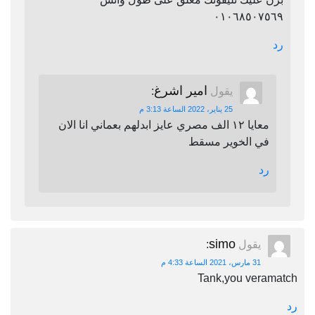
٠١٠٦٨٥٠٧٥٦٩
رد
امير اشرغ
يقول
:
25 يناير، 2022 الساعة 3:13 م
معايا ١٢ الف مصري عايز ابدلهم بعماني انا الان
في الخوير مسقط
رد
simo
يقول
:
31 مارس، 2021 الساعة 4:33 م
Tank,you veramatch
رد