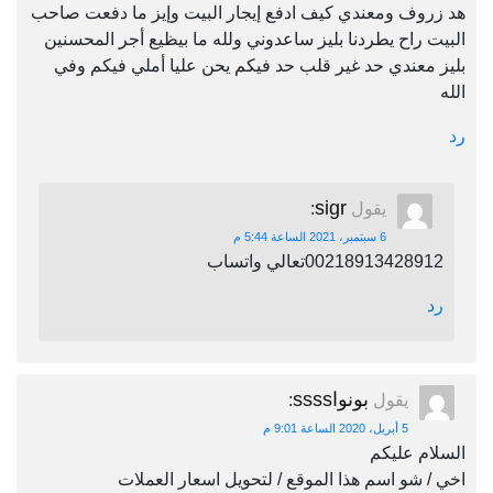
هد زروف ومعندي كيف ادفع إيجار البيت وإيز ما دفعت صاحب
البيت راح يطردنا بليز ساعدوني ولله ما بيظيع أجر المحسنين
بليز معندي حد غير قلب حد فيكم يحن عليا أملي فيكم وفي
الله
رد
sigr
يقول
:
6 سبتمبر، 2021 الساعة 5:44 م
00218913428912تعالي واتساب
رد
بونواssss
يقول
:
5 أبريل، 2020 الساعة 9:01 م
السلام عليكم
اخي / شو اسم هذا الموقع / لتحويل اسعار العملات