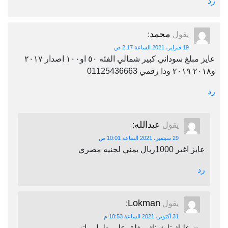
رد
محمد
يقول
:
19 فبراير، 2021 الساعة 2:17 ص
عايز مبلغ سوداني كبير شمالي الفئه ٥٠ او١٠٠ اصدار ٢٠١٧
و٢٠١٨ ٢٠١٩ ودا رقمي 01125436663
رد
عبدالله
يقول
:
29 سبتمبر، 2021 الساعة 10:01 ص
عايز اغير 1000ريال يمني لجنيه مصري
رد
Lokman
يقول
:
31 أكتوبر، 2021 الساعة 10:53 م
برن عليك تليفونك مغلق على طول واتس