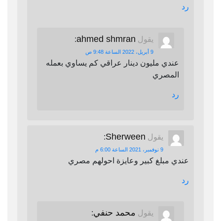
رد
ahmed shmran
يقول
:
9 أبريل، 2022 الساعة 9:48 ص
عندي مليون دينار عراقي كم يساوي بعمله
المصري
رد
Sherween
يقول
:
9 نوفمبر، 2021 الساعة 6:00 م
عندي مبلغ كبير وعايزة احولهم مصري
رد
محمد حنفي
يقول
: