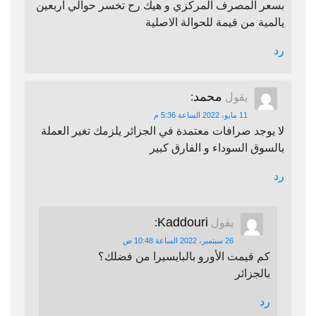
بسعر المصرف المركزي و هيك رح تخسر حوالي اربعين
يالمية من قيمة للحوالة الاصلية
رد
محمد
يقول
:
11 مايو، 2022 الساعة 5:36 م
لا يوجد صرافات معتمدة في الجزائر يلزمك تغير العملة
بالسوق السوداء و الفارق كبير
رد
Kaddouri
يقول
:
26 سبتمبر، 2022 الساعة 10:48 ص
كم قيمت الأورو بالبايسيرا من فضلك؟
بالجزائر
رد