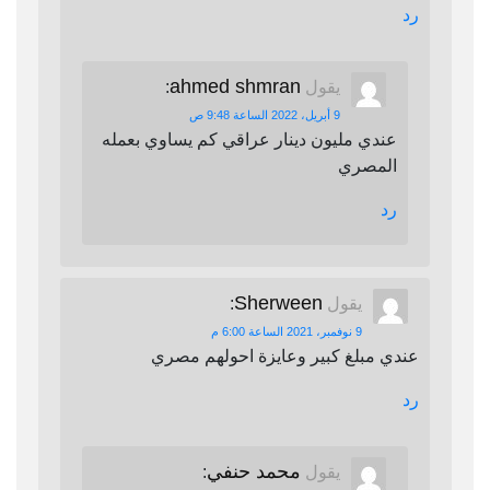
رد
ahmed shmran
يقول
:
9 أبريل، 2022 الساعة 9:48 ص
عندي مليون دينار عراقي كم يساوي بعمله
المصري
رد
Sherween
يقول
:
9 نوفمبر، 2021 الساعة 6:00 م
عندي مبلغ كبير وعايزة احولهم مصري
رد
محمد حنفي
يقول
: