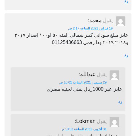
رد
محمد
يقول
:
19 فبراير، 2021 الساعة 2:17 ص
عايز مبلغ سوداني كبير شمالي الفئه ٥٠ او١٠٠ اصدار ٢٠١٧
و٢٠١٨ ٢٠١٩ ودا رقمي 01125436663
رد
عبدالله
يقول
:
29 سبتمبر، 2021 الساعة 10:01 ص
عايز اغير 1000ريال يمني لجنيه مصري
رد
Lokman
يقول
:
31 أكتوبر، 2021 الساعة 10:53 م
برن عليك تليفونك مغلق على طول واتس