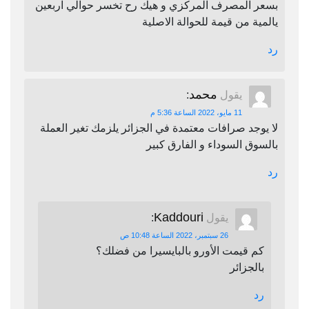
بسعر المصرف المركزي و هيك رح تخسر حوالي اربعين
يالمية من قيمة للحوالة الاصلية
رد
محمد
يقول
:
11 مايو، 2022 الساعة 5:36 م
لا يوجد صرافات معتمدة في الجزائر يلزمك تغير العملة
بالسوق السوداء و الفارق كبير
رد
Kaddouri
يقول
:
26 سبتمبر، 2022 الساعة 10:48 ص
كم قيمت الأورو بالبايسيرا من فضلك؟
بالجزائر
رد