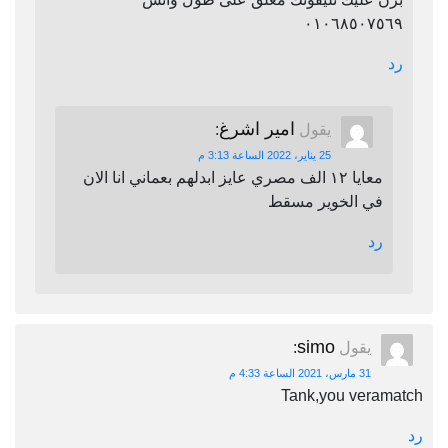
٠١٠٦٨٥٠٧٥٦٩
رد
امير اشرغ
يقول
:
25 يناير، 2022 الساعة 3:13 م
معايا ١٢ الف مصري عايز ابدلهم بعماني انا الان
في الخوير مسقط
رد
simo
يقول
:
31 مارس، 2021 الساعة 4:33 م
Tank,you veramatch
رد