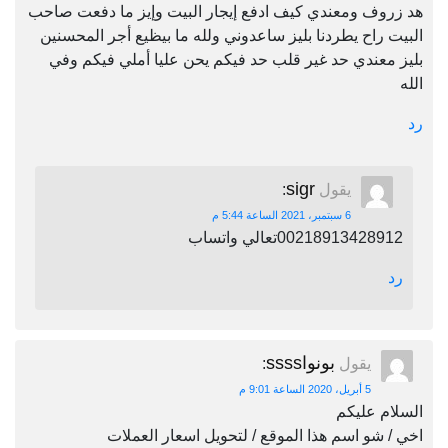
هد زروف ومعندي كيف ادفع إيجار البيت وإيز ما دفعت صاحب
البيت راح يطردنا بليز ساعدوني ولله ما بيظيع أجر المحسنين
بليز معندي حد غير قلب حد فيكم يحن عليا أملي فيكم وفي
الله
رد
sigr
يقول
:
6 سبتمبر، 2021 الساعة 5:44 م
00218913428912تعالي واتساب
رد
بونواssss
يقول
:
5 أبريل، 2020 الساعة 9:01 م
السلام عليكم
اخي / شو اسم هذا الموقع / لتحويل اسعار العملات