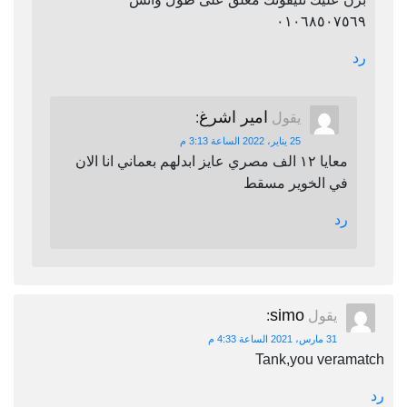
٠١٠٦٨٥٠٧٥٦٩
رد
امير اشرغ
يقول
:
25 يناير، 2022 الساعة 3:13 م
معايا ١٢ الف مصري عايز ابدلهم بعماني انا الان
في الخوير مسقط
رد
simo
يقول
:
31 مارس، 2021 الساعة 4:33 م
Tank,you veramatch
رد