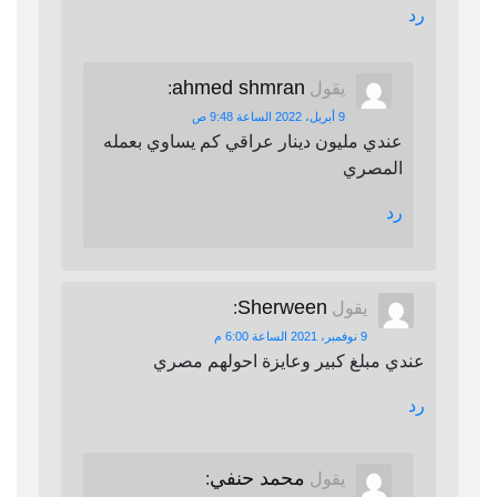
رد
ahmed shmran
يقول
:
9 أبريل، 2022 الساعة 9:48 ص
عندي مليون دينار عراقي كم يساوي بعمله
المصري
رد
Sherween
يقول
:
9 نوفمبر، 2021 الساعة 6:00 م
عندي مبلغ كبير وعايزة احولهم مصري
رد
محمد حنفي
يقول
: