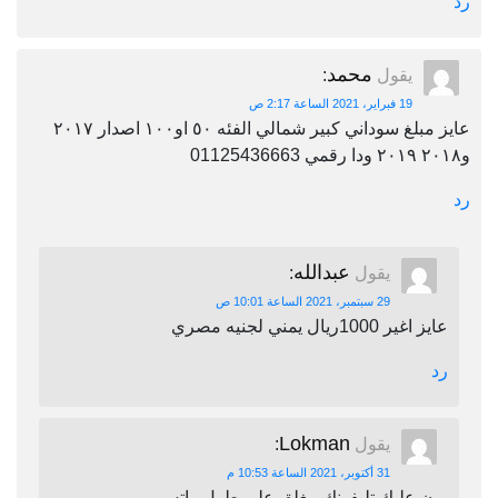
رد
محمد
يقول
:
19 فبراير، 2021 الساعة 2:17 ص
عايز مبلغ سوداني كبير شمالي الفئه ٥٠ او١٠٠ اصدار ٢٠١٧
و٢٠١٨ ٢٠١٩ ودا رقمي 01125436663
رد
عبدالله
يقول
:
29 سبتمبر، 2021 الساعة 10:01 ص
عايز اغير 1000ريال يمني لجنيه مصري
رد
Lokman
يقول
:
31 أكتوبر، 2021 الساعة 10:53 م
برن عليك تليفونك مغلق على طول واتس