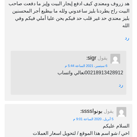
هد زروف ومعندي كيف ادفع إيجار البيت وإيز ما دفعت صاحب
البيت راح يطردنا بليز ساعدوني ولله ما بيظيع أجر المحسنين
بليز معندي حد غير قلب حد فيكم يحن عليا أملي فيكم وفي
الله
رد
sigr
يقول
:
6 سبتمبر، 2021 الساعة 5:44 م
00218913428912تعالي واتساب
رد
بونواssss
يقول
:
5 أبريل، 2020 الساعة 9:01 م
السلام عليكم
اخي / شو اسم هذا الموقع / لتحويل اسعار العملات