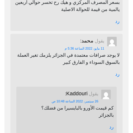
بسعر المصرف المركزي و هيك رح تخسر حوالي اربعين
يالمية من قيمة للحوالة الاصلية
رد
محمد
يقول
:
11 مايو، 2022 الساعة 5:36 م
لا يوجد صرافات معتمدة في الجزائر يلزمك تغير العملة
بالسوق السوداء و الفارق كبير
رد
Kaddouri
يقول
:
26 سبتمبر، 2022 الساعة 10:48 ص
كم قيمت الأورو بالبايسيرا من فضلك؟
بالجزائر
رد