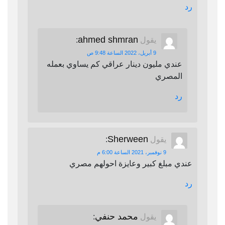
رد
ahmed shmran
يقول
:
9 أبريل، 2022 الساعة 9:48 ص
عندي مليون دينار عراقي كم يساوي بعمله
المصري
رد
Sherween
يقول
:
9 نوفمبر، 2021 الساعة 6:00 م
عندي مبلغ كبير وعايزة احولهم مصري
رد
محمد حنفي
يقول
: