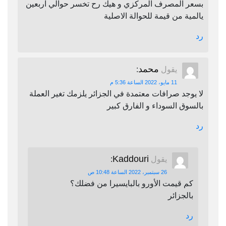
بسعر المصرف المركزي و هيك رح تخسر حوالي اربعين
يالمية من قيمة للحوالة الاصلية
رد
محمد
يقول
:
11 مايو، 2022 الساعة 5:36 م
لا يوجد صرافات معتمدة في الجزائر يلزمك تغير العملة
بالسوق السوداء و الفارق كبير
رد
Kaddouri
يقول
:
26 سبتمبر، 2022 الساعة 10:48 ص
كم قيمت الأورو بالبايسيرا من فضلك؟
بالجزائر
رد