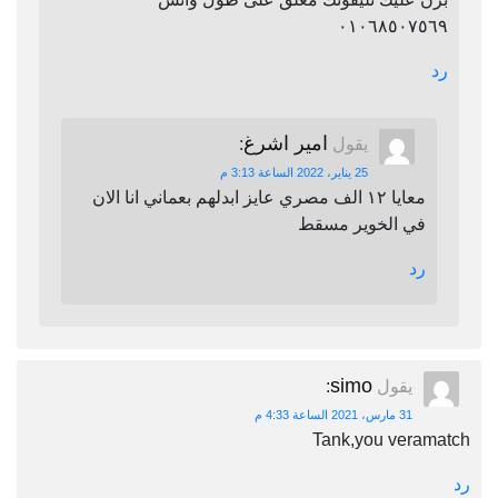
٠١٠٦٨٥٠٧٥٦٩
رد
امير اشرغ
يقول
:
25 يناير، 2022 الساعة 3:13 م
معايا ١٢ الف مصري عايز ابدلهم بعماني انا الان
في الخوير مسقط
رد
simo
يقول
:
31 مارس، 2021 الساعة 4:33 م
Tank,you veramatch
رد