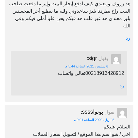
هد زروف ومعندي كيف ادفع إيجار البيت وإيز ما دفعت صاحب
البيت راح يطردنا بليز ساعدوني ولله ما بيظيع أجر المحسنين
بليز معندي حد غير قلب حد فيكم يحن عليا أملي فيكم وفي
الله
رد
sigr
يقول
:
6 سبتمبر، 2021 الساعة 5:44 م
00218913428912تعالي واتساب
رد
بونواssss
يقول
:
5 أبريل، 2020 الساعة 9:01 م
السلام عليكم
اخي / شو اسم هذا الموقع / لتحويل اسعار العملات