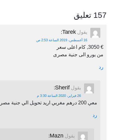
157 تعليق
Tarek
يقول
:
16 أغسطس، 2019 الساعة 2:53 ص
€ 3050, كام اعلى سعر
من يورو الى جنية مصرى
رد
Sherif
يقول
:
26 فبراير، 2020 الساعة 3:30 م
معي 200 درهم مغربي اريد تحويل الي جنية مصري اين يمكنني أن احول
رد
Mazn
يقول
: