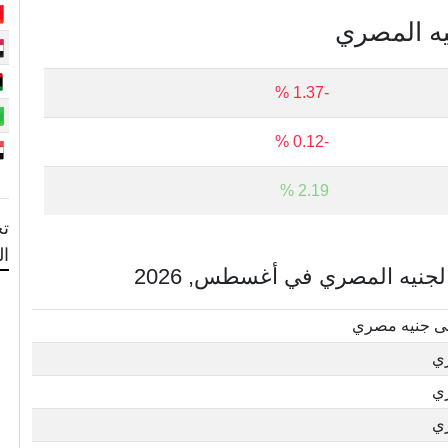
نيه المصري
-1.37 %
-0.12 %
2.19 %
تح
ا