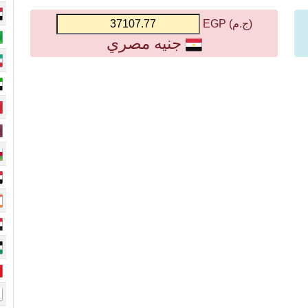
(ج.م) EGP
جنيه مصري