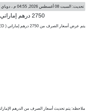
تحديث: السبت 08 أغسطس 2026, 04:55 م ، دوباي - السبت 08 أغسطس 2026, 03:55 م ، القاهرة
2750 درهم إماراتي = 37,107.77 جنيه مصري
يتم عرض أسعار الصرف من 2750 درهم إماراتي ( AED) إلى الجنيه المصري ( EGP) وفقا لأحدث أسعار الصرف.
ملاحظه: يتم تحديث أسعار الصرف من الدرهم الإماراتي 