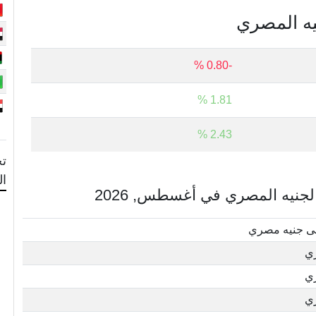
نيه المصري
-0.80 %
1.81 %
2.43 %
تح
ا