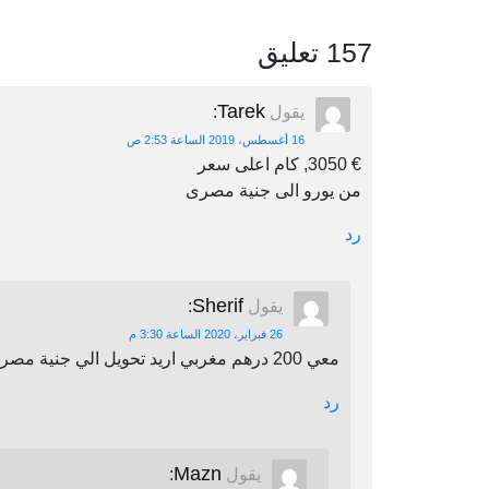
157 تعليق
Tarek
يقول
:
16 أغسطس، 2019 الساعة 2:53 ص
€ 3050, كام اعلى سعر
من يورو الى جنية مصرى
رد
Sherif
يقول
:
26 فبراير، 2020 الساعة 3:30 م
معي 200 درهم مغربي اريد تحويل الي جنية مصري اين يمكنني أن احول
رد
Mazn
يقول
: