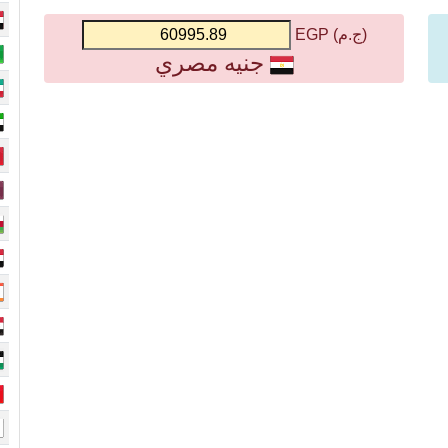
(ج.م) EGP
جنيه مصري