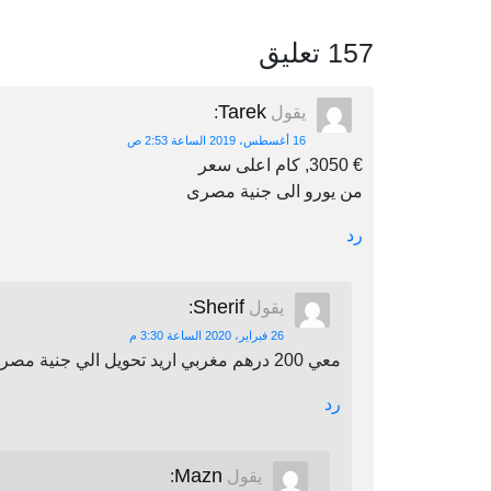
157 تعليق
Tarek
يقول
:
16 أغسطس، 2019 الساعة 2:53 ص
€ 3050, كام اعلى سعر
من يورو الى جنية مصرى
رد
Sherif
يقول
:
26 فبراير، 2020 الساعة 3:30 م
معي 200 درهم مغربي اريد تحويل الي جنية مصري اين يمكنني أن احول
رد
Mazn
يقول
: