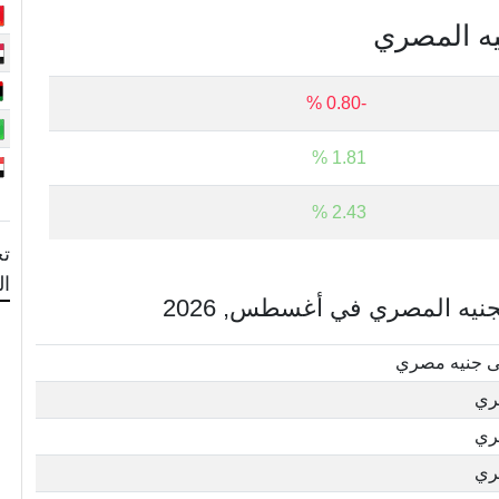
نيه المصري
-0.80 %
1.81 %
2.43 %
تح
ا