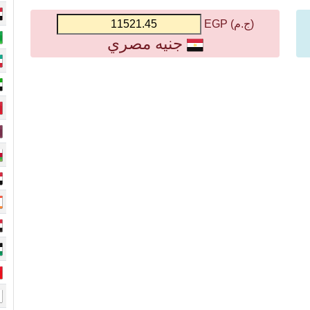
(ج.م) EGP
جنيه مصري