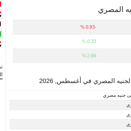
نيه المصري
-0.93 %
0.33 %
2.66 %
تح
ا