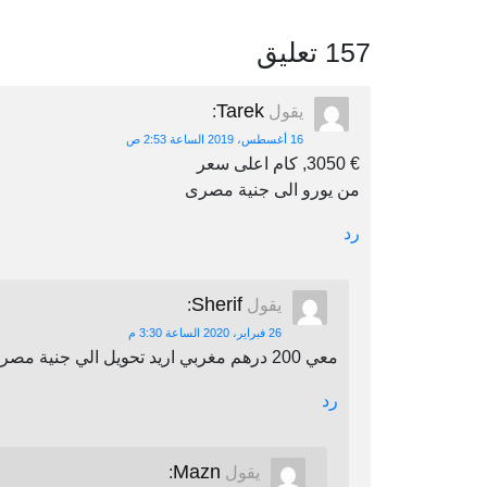
157 تعليق
Tarek
يقول
:
16 أغسطس، 2019 الساعة 2:53 ص
€ 3050, كام اعلى سعر
من يورو الى جنية مصرى
رد
Sherif
يقول
:
26 فبراير، 2020 الساعة 3:30 م
معي 200 درهم مغربي اريد تحويل الي جنية مصري اين يمكنني أن احول
رد
Mazn
يقول
: