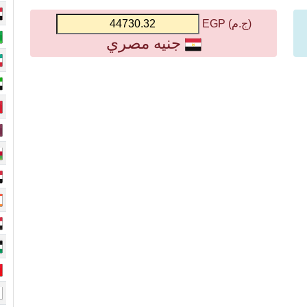
(ج.م) EGP
جنيه مصري