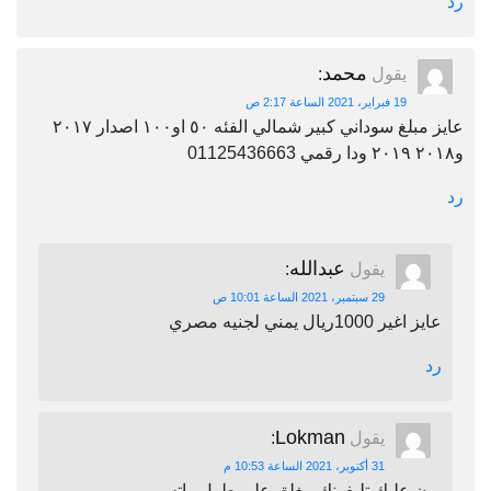
رد
محمد
يقول
:
19 فبراير، 2021 الساعة 2:17 ص
عايز مبلغ سوداني كبير شمالي الفئه ٥٠ او١٠٠ اصدار ٢٠١٧
و٢٠١٨ ٢٠١٩ ودا رقمي 01125436663
رد
عبدالله
يقول
:
29 سبتمبر، 2021 الساعة 10:01 ص
عايز اغير 1000ريال يمني لجنيه مصري
رد
Lokman
يقول
:
31 أكتوبر، 2021 الساعة 10:53 م
برن عليك تليفونك مغلق على طول واتس