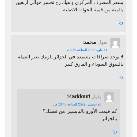
بسعر المصرف المركزي و هيك رح تخسر حوالي اربعين
يالمية من قيمة للحوالة الاصلية
رد
محمد
يقول
:
11 مايو، 2022 الساعة 5:36 م
لا يوجد صرافات معتمدة في الجزائر يلزمك تغير العملة
بالسوق السوداء و الفارق كبير
رد
Kaddouri
يقول
:
26 سبتمبر، 2022 الساعة 10:48 ص
كم قيمت الأورو بالبايسيرا من فضلك؟
بالجزائر
رد