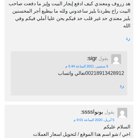
هد زروف ومعندي كيف ادفع إيجار البيت وإيز ما دفعت صاحب
البيت راح يطردنا بليز ساعدوني ولله ما بيظيع أجر المحسنين
بليز معندي حد غير قلب حد فيكم يحن عليا أملي فيكم وفي
الله
رد
sigr
يقول
:
6 سبتمبر، 2021 الساعة 5:44 م
00218913428912تعالي واتساب
رد
بونواssss
يقول
:
5 أبريل، 2020 الساعة 9:01 م
السلام عليكم
اخي / شو اسم هذا الموقع / لتحويل اسعار العملات