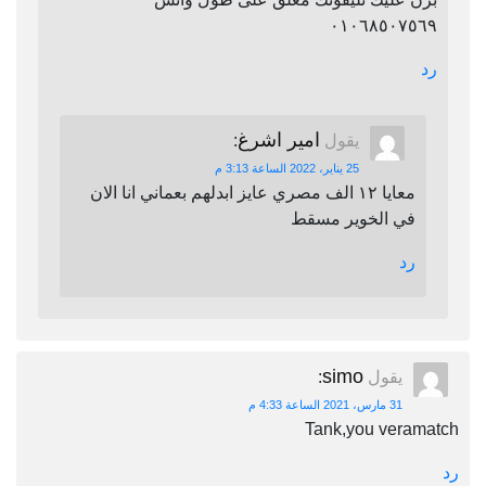
٠١٠٦٨٥٠٧٥٦٩
رد
امير اشرغ
يقول
:
25 يناير، 2022 الساعة 3:13 م
معايا ١٢ الف مصري عايز ابدلهم بعماني انا الان
في الخوير مسقط
رد
simo
يقول
:
31 مارس، 2021 الساعة 4:33 م
Tank,you veramatch
رد