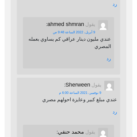
رد
ahmed shmran
يقول
:
9 أبريل، 2022 الساعة 9:48 ص
عندي مليون دينار عراقي كم يساوي بعمله
المصري
رد
Sherween
يقول
:
9 نوفمبر، 2021 الساعة 6:00 م
عندي مبلغ كبير وعايزة احولهم مصري
رد
محمد حنفي
يقول
: