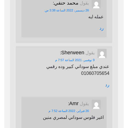
محمد حنفي
يقول
:
26 ديسمبر، 2022 الساعة 3:38 ص
عمله ايه
رد
Sherween
يقول
:
9 نوفمبر، 2021 الساعة 7:57 م
عندي مبلغ سوداني كبير وده رقمي
01060705654
رد
Amr
يقول
:
26 فبراير، 2022 الساعة 7:52 م
اغير فلوس سوداني لمصري منين