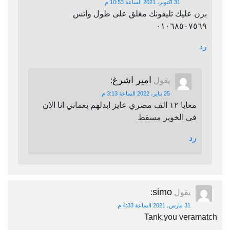
31 أكتوبر، 2021 الساعة 10:53 م
برن عليك تليفونك مغلق على طول واتس
٠١٠٦٨٥٠٧٥٦٩
رد
امير اشرغ
يقول
:
25 يناير، 2022 الساعة 3:13 م
معايا ١٢ الف مصري عايز ابدلهم بعماني انا الان
في الخوير مسقط
رد
simo
يقول
:
31 مارس، 2021 الساعة 4:33 م
Tank,you veramatch