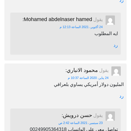
رد
Mohamed abdelnaser hamed
يقول
:
24 أكتوبر، 2021 الساعة 12:13 م
ايه المطلوب
رد
محمود الانباري
يقول
:
24 يناير، 2020 الساعة 10:37 م
المليون دولار أمريكي يساوي بلعراقي
رد
حسن درويش
يقول
:
23 سبتمبر، 2021 الساعة 2:42 ص
تواصل معي علي الواتساب 00249905364318