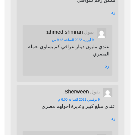
ممكن رقم للتواصل
رد
ahmed shmran
يقول
:
9 أبريل، 2022 الساعة 9:48 ص
عندي مليون دينار عراقي كم يساوي بعمله
المصري
رد
Sherween
يقول
:
9 نوفمبر، 2021 الساعة 6:00 م
عندي مبلغ كبير وعايزة احولهم مصري
رد