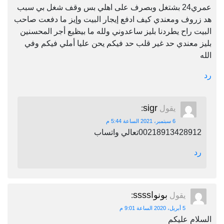
عمري24 بشتغل وبصرف على اهلي بس وقف شغل بي سبب
هد زروف ومعندي كيف ادفع إيجار البيت وإيز ما دفعت صاحب
البيت راح يطردنا بليز ساعدوني ولله ما بيظيع أجر المحسنين
بليز معندي حد غير قلب حد فيكم يحن عليا أملي فيكم وفي
الله
رد
sigr
يقول
:
6 سبتمبر، 2021 الساعة 5:44 م
00218913428912تعالي واتساب
رد
بونواssss
يقول
:
5 أبريل، 2020 الساعة 9:01 م
السلام عليكم