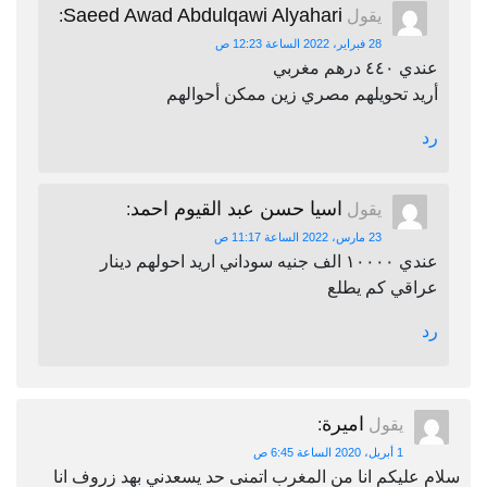
Saeed Awad Abdulqawi Alyahari
يقول
:
28 فبراير، 2022 الساعة 12:23 ص
عندي ٤٤٠ درهم مغربي
أريد تحويلهم مصري زين ممكن أحوالهم
رد
اسيا حسن عبد القيوم احمد
يقول
:
23 مارس، 2022 الساعة 11:17 ص
عندي ١٠٠٠٠ الف جنيه سوداني اريد احولهم دينار
عراقي كم يطلع
رد
اميرة
يقول
:
1 أبريل، 2020 الساعة 6:45 ص
سلام عليكم انا من المغرب اتمنى حد يسعدني بهد زروف انا