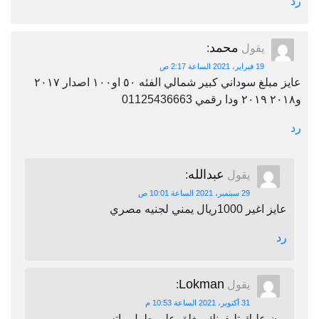
رد
محمد
يقول
:
19 فبراير، 2021 الساعة 2:17 ص
عايز مبلغ سوداني كبير شمالي الفئه ٥٠ او١٠٠ اصدار ٢٠١٧
و٢٠١٨ ٢٠١٩ ودا رقمي 01125436663
رد
عبدالله
يقول
:
29 سبتمبر، 2021 الساعة 10:01 ص
عايز اغير 1000ريال يمني لجنيه مصري
رد
Lokman
يقول
:
31 أكتوبر، 2021 الساعة 10:53 م
برن عليك تليفونك مغلق على طول واتس