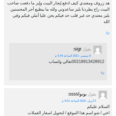
هد زروف ومعندي كيف ادفع إيجار البيت وإيز ما دفعت صاحب
البيت راح يطردنا بليز ساعدوني ولله ما بيظيع أجر المحسنين
بليز معندي حد غير قلب حد فيكم يحن عليا أملي فيكم وفي
الله
رد
sigr
يقول
:
6 سبتمبر، 2021 الساعة 5:44 م
00218913428912تعالي واتساب
رد
بونواssss
يقول
:
5 أبريل، 2020 الساعة 9:01 م
السلام عليكم
اخي / شو اسم هذا الموقع / لتحويل اسعار العملات