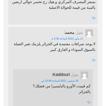
بسعر المصرف المركزي و هيك رح تخسر حوالي اربعين
يالمية من قيمة للحوالة الاصلية
رد
محمد
يقول
:
11 مايو، 2022 الساعة 5:36 م
لا يوجد صرافات معتمدة في الجزائر يلزمك تغير العملة
بالسوق السوداء و الفارق كبير
رد
Kaddouri
يقول
:
26 سبتمبر، 2022 الساعة 10:48 ص
كم قيمت الأورو بالبايسيرا من فضلك؟
بالجزائر
رد