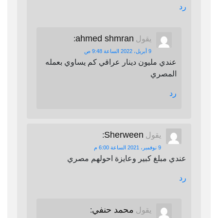
رد
ahmed shmran
يقول
:
9 أبريل، 2022 الساعة 9:48 ص
عندي مليون دينار عراقي كم يساوي بعمله
المصري
رد
Sherween
يقول
:
9 نوفمبر، 2021 الساعة 6:00 م
عندي مبلغ كبير وعايزة احولهم مصري
رد
محمد حنفي
يقول
: