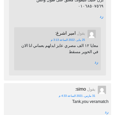
٠١٠٦٨٥٠٧٥٦٩
رد
امير اشرغ
يقول
:
25 يناير، 2022 الساعة 3:13 م
معايا ١٢ الف مصري عايز ابدلهم بعماني انا الان
في الخوير مسقط
رد
simo
يقول
:
31 مارس، 2021 الساعة 4:33 م
Tank,you veramatch
رد