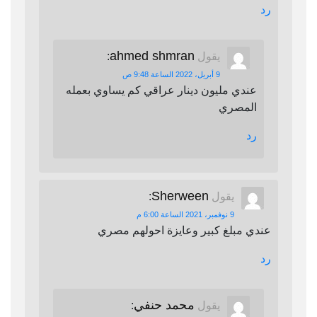
رد
ahmed shmran
يقول
:
9 أبريل، 2022 الساعة 9:48 ص
عندي مليون دينار عراقي كم يساوي بعمله
المصري
رد
Sherween
يقول
:
9 نوفمبر، 2021 الساعة 6:00 م
عندي مبلغ كبير وعايزة احولهم مصري
رد
محمد حنفي
يقول
: