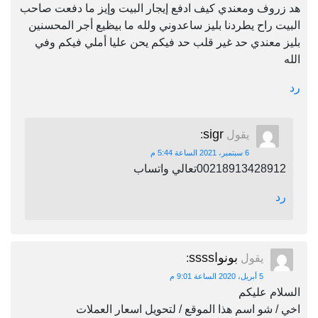
هد زروف ومعندي كيف ادفع إيجار البيت وإيز ما دفعت صاحب
البيت راح يطردنا بليز ساعدوني ولله ما بيظيع أجر المحسنين
بليز معندي حد غير قلب حد فيكم يحن عليا أملي فيكم وفي
الله
رد
sigr
يقول
:
6 سبتمبر، 2021 الساعة 5:44 م
00218913428912تعالي واتساب
رد
بونواssss
يقول
:
5 أبريل، 2020 الساعة 9:01 م
السلام عليكم
اخي / شو اسم هذا الموقع / لتحويل اسعار العملات