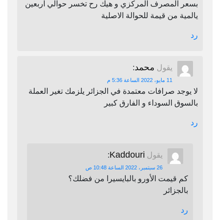
بسعر المصرف المركزي و هيك رح تخسر حوالي اربعين
يالمية من قيمة للحوالة الاصلية
رد
محمد
يقول
:
11 مايو، 2022 الساعة 5:36 م
لا يوجد صرافات معتمدة في الجزائر يلزمك تغير العملة
بالسوق السوداء و الفارق كبير
رد
Kaddouri
يقول
:
26 سبتمبر، 2022 الساعة 10:48 ص
كم قيمت الأورو بالبايسيرا من فضلك؟
بالجزائر
رد