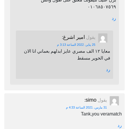
٠١٠٦٨٥٠٧٥٦٩
رد
امير اشرغ
يقول
:
25 يناير، 2022 الساعة 3:13 م
معايا ١٢ الف مصري عايز ابدلهم بعماني انا الان
في الخوير مسقط
رد
simo
يقول
:
31 مارس، 2021 الساعة 4:33 م
Tank,you veramatch
رد