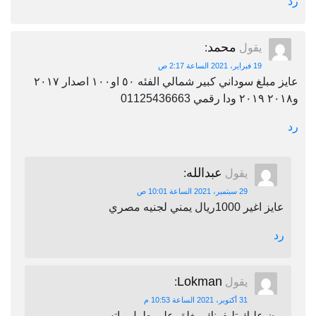
رد
محمد
يقول
:
19 فبراير، 2021 الساعة 2:17 ص
عايز مبلغ سوداني كبير شمالي الفئه ٥٠ او١٠٠ اصدار ٢٠١٧
و٢٠١٨ ٢٠١٩ ودا رقمي 01125436663
رد
عبدالله
يقول
:
29 سبتمبر، 2021 الساعة 10:01 ص
عايز اغير 1000ريال يمني لجنيه مصري
رد
Lokman
يقول
:
31 أكتوبر، 2021 الساعة 10:53 م
برن عليك تليفونك مغلق على طول واتس