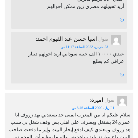
أريد تحويلهم مصري زين ممكن أحوالهم
رد
اسيا حسن عبد القيوم احمد
يقول
:
23 مارس، 2022 الساعة 11:17 ص
عندي ١٠٠٠٠ الف جنيه سوداني اريد احولهم دينار
عراقي كم يطلع
رد
اميرة
يقول
:
1 أبريل، 2020 الساعة 6:45 ص
سلام عليكم انا من المغرب اتمنى حد يسعدني بهد زروف انا
عمري24 بشتغل وبصرف على اهلي بس وقف شغل بي سبب
هد زروف ومعندي كيف ادفع إيجار البيت وإيز ما دفعت صاحب
البيت راح يطردنا بليز ساعدوني ولله ما بيظيع أجر المحسنين