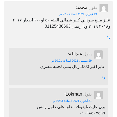
محمد
يقول
:
19 فبراير، 2021 الساعة 2:17 ص
عايز مبلغ سوداني كبير شمالي الفئه ٥٠ او١٠٠ اصدار ٢٠١٧
و٢٠١٨ ٢٠١٩ ودا رقمي 01125436663
رد
عبدالله
يقول
:
29 سبتمبر، 2021 الساعة 10:01 ص
عايز اغير 1000ريال يمني لجنيه مصري
رد
Lokman
يقول
:
31 أكتوبر، 2021 الساعة 10:53 م
برن عليك تليفونك مغلق على طول واتس
٠١٠٦٨٥٠٧٥٦٩