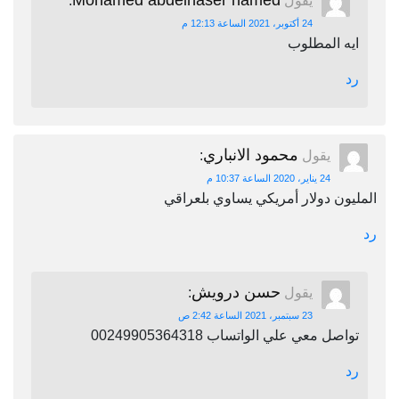
Mohamed abdelnaser hamed
يقول
:
24 أكتوبر، 2021 الساعة 12:13 م
ايه المطلوب
رد
محمود الانباري
يقول
:
24 يناير، 2020 الساعة 10:37 م
المليون دولار أمريكي يساوي بلعراقي
رد
حسن درويش
يقول
:
23 سبتمبر، 2021 الساعة 2:42 ص
تواصل معي علي الواتساب 00249905364318
رد