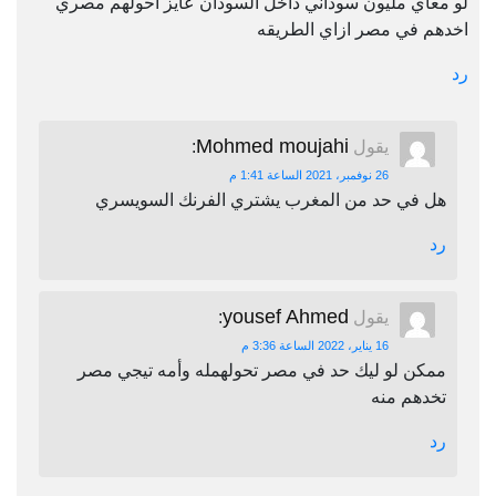
لو معاي مليون سوداني داخل السودان عايز احولهم مصري
اخدهم في مصر ازاي الطريقه
رد
Mohmed moujahi
يقول
:
26 نوفمبر، 2021 الساعة 1:41 م
هل في حد من المغرب يشتري الفرنك السويسري
رد
yousef Ahmed
يقول
:
16 يناير، 2022 الساعة 3:36 م
ممكن لو ليك حد في مصر تحولهمله وأمه تيجي مصر
تخدهم منه
رد