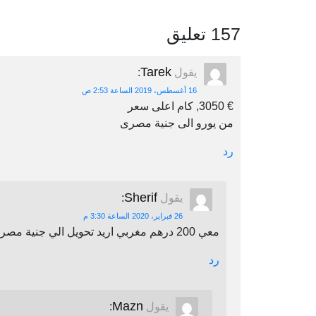
157 تعليق
Tarek
يقول
:
16 أغسطس، 2019 الساعة 2:53 ص
€ 3050, كام اعلى سعر
من يورو الى جنية مصرى
رد
Sherif
يقول
:
26 فبراير، 2020 الساعة 3:30 م
معي 200 درهم مغربي اريد تحويل الي جنية مصري اين يمكنني أن احول
رد
Mazn
يقول
: