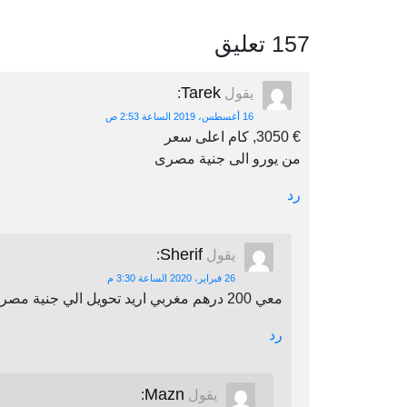
157 تعليق
Tarek
يقول
:
16 أغسطس، 2019 الساعة 2:53 ص
€ 3050, كام اعلى سعر
من يورو الى جنية مصرى
رد
Sherif
يقول
:
26 فبراير، 2020 الساعة 3:30 م
معي 200 درهم مغربي اريد تحويل الي جنية مصري اين يمكنني أن احول
رد
Mazn
يقول
: